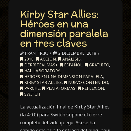
Kirby Star Allies:
Héroes en una
dimensión paralela
en tres claves
FRAN_FRIKI
2 DICIEMBRE, 2018
2018
,
ACCION
,
ANÁLISIS
,
DERRITEALMAS+
,
ESPAÑOL
,
GRATUITO
,
HAL LABORATORY
,
HEROES EN UNA DIMENSION PARALELA
,
KIRBY STAR ALLIES
,
NUEVO CONTENIDO
,
PARCHE
,
PLATAFORMAS
,
REFLEXIÓN
,
SWITCH
La actualización final de Kirby Star Allies
(la 4.0.0) para Switch supone el cierre
completo del videojuego. Así se ha
sabido gracias a la entrada del blog -aquí