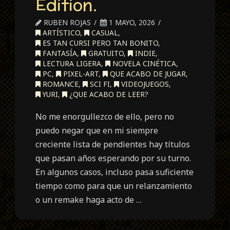
Edition.
RUBEN ROJAS
1 MAYO, 2026
ARTÍSTICO
,
CASUAL
,
ES TAN CURSI PERO TAN BONITO
,
FANTASÍA
,
GRATUITO
,
INDIE
,
LECTURA LIGERA
,
NOVELA CINÉTICA
,
PC
,
PIXEL-ART
,
QUE ACABO DE JUGAR
,
ROMANCE
,
SCI FI
,
VIDEOJUEGOS
,
YURI
,
¿QUE ACABO DE LEER?
No me enorgullezco de ello, pero no
puedo negar que en mi siempre
creciente lista de pendientes hay títulos
que pasan años esperando por su turno.
En algunos casos, incluso pasa suficiente
tiempo como para que un relanzamiento
o un remake haga acto de …