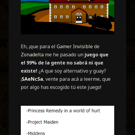
Eh, ¡que para el
Gamer Invisible
de
Zonadelta
me he pasado un
juego que
el 99% de la gente no sabrá ni que
existe!
¿A que soy alternativo y guay?
¡
SAeNcSa
, vente para acá a leerme, que
por algo has escogido tú este juego!