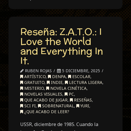
Reseña: Z.A.T.O.: I
Love the World
and Everything In
It.
RUBEN ROJAS
5 DICIEMBRE, 2025
ARTÍSTICO
,
DENPA
,
ESCOLAR
,
GRATUITO
,
INDIE
,
LECTURA LIGERA
,
MISTERIO
,
NOVELA CINÉTICA
,
NOVELAS VISUALES
,
PC
,
QUE ACABO DE JUGAR
,
RESEÑAS
,
SCI FI
,
SOBRENATURAL
,
YURI
,
¿QUE ACABO DE LEER?
USSR, diciembre de 1985. Cuando la