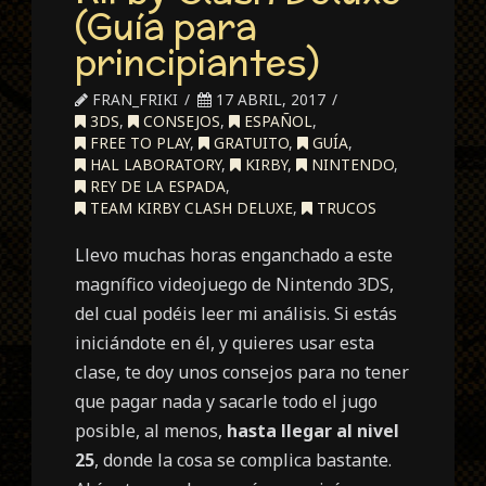
(Guía para
principiantes)
FRAN_FRIKI
17 ABRIL, 2017
3DS
,
CONSEJOS
,
ESPAÑOL
,
FREE TO PLAY
,
GRATUITO
,
GUÍA
,
HAL LABORATORY
,
KIRBY
,
NINTENDO
,
REY DE LA ESPADA
,
TEAM KIRBY CLASH DELUXE
,
TRUCOS
Llevo muchas horas enganchado a este
magnífico videojuego de Nintendo 3DS,
del cual podéis leer mi análisis. Si estás
iniciándote en él, y quieres usar esta
clase, te doy unos consejos para no tener
que pagar nada y sacarle todo el jugo
posible, al menos,
hasta llegar al nivel
25
, donde la cosa se complica bastante.