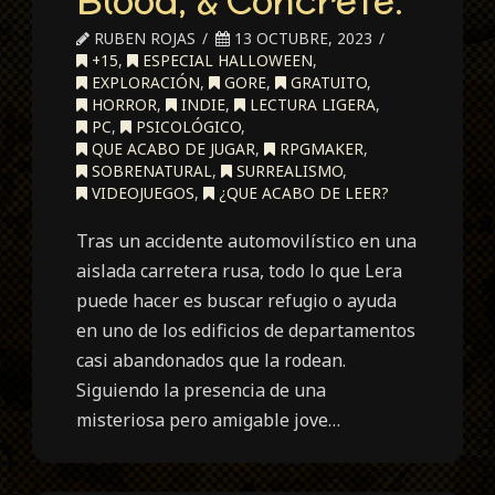
Blood, & Concrete.
RUBEN ROJAS
13 OCTUBRE, 2023
+15
,
ESPECIAL HALLOWEEN
,
EXPLORACIÓN
,
GORE
,
GRATUITO
,
HORROR
,
INDIE
,
LECTURA LIGERA
,
PC
,
PSICOLÓGICO
,
QUE ACABO DE JUGAR
,
RPGMAKER
,
SOBRENATURAL
,
SURREALISMO
,
VIDEOJUEGOS
,
¿QUE ACABO DE LEER?
Tras un accidente automovilístico en una
aislada carretera rusa, todo lo que Lera
puede hacer es buscar refugio o ayuda
en uno de los edificios de departamentos
casi abandonados que la rodean.
Siguiendo la presencia de una
misteriosa pero amigable jove…