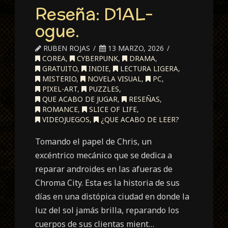
Reseña: D1AL-
ogue.
RUBEN ROJAS
13 MARZO, 2026
COREA
,
CYBERPUNK
,
DRAMA
,
GRATUITO
,
INDIE
,
LECTURA LIGERA
,
MISTERIO
,
NOVELA VISUAL
,
PC
,
PIXEL-ART
,
PUZZLES
,
QUE ACABO DE JUGAR
,
RESEÑAS
,
ROMANCE
,
SLICE OF LIFE
,
VIDEOJUEGOS
,
¿QUE ACABO DE LEER?
Tomando el papel de Chris, un
excéntrico mecánico que se dedica a
reparar androides en las afueras de
Chroma City. Esta es la historia de sus
días en una distópica ciudad en donde la
luz del sol jamás brilla, reparando los
cuerpos de sus clientas mient…