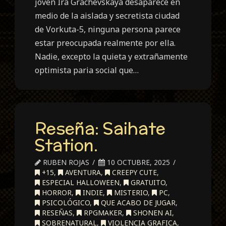
joven Ira Grachevskaya desaparece en
medio de la aislada y secretista ciudad
de Vorkuta-5, ninguna persona parece
estar preocupada realmente por ella.
Nadie, excepto la quieta y extrañamente
optimista paria social que…
Reseña: Saihate
Station.
RUBEN ROJAS
10 OCTUBRE, 2025
+15
,
AVENTURA
,
CREEPY CUTE
,
ESPECIAL HALLOWEEN
,
GRATUITO
,
HORROR
,
INDIE
,
MISTERIO
,
PC
,
PSICOLÓGICO
,
QUE ACABO DE JUGAR
,
RESEÑAS
,
RPGMAKER
,
SHONEN AI
,
SOBRENATURAL
,
VIOLENCIA GRAFICA
,