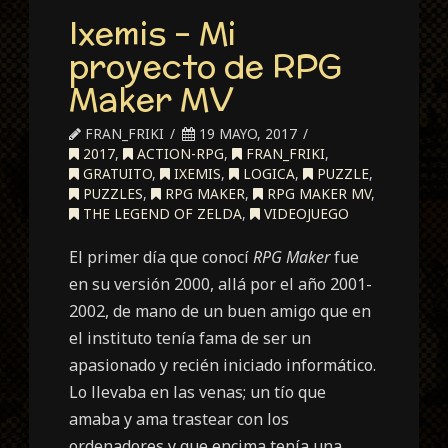
Ixemis – Mi
proyecto de RPG
Maker MV
FRAN_FRIKI
19 MAYO, 2017
2017
,
ACTION-RPG
,
FRAN_FRIKI
,
GRATUITO
,
IXEMIS
,
LOGICA
,
PUZZLE
,
PUZZLES
,
RPG MAKER
,
RPG MAKER MV
,
THE LEGEND OF ZELDA
,
VIDEOJUEGO
El primer día que conocí
RPG Maker
fue
en su versión 2000, allá por el año 2001-
2002, de mano de un buen amigo que en
el instituto tenía fama de ser un
apasionado y recién iniciado informático.
Lo llevaba en las venas; un tío que
amaba y ama trastear con los
ordenadores y que encima tenía una