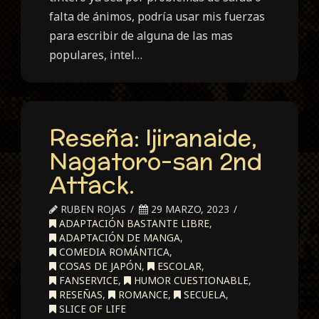
falta de ánimos, podría usar mis fuerzas
para escribir de alguna de las mas
populares, intel…
Reseña: Ijiranaide,
Nagatoro-san 2nd
Attack.
RUBEN ROJAS
29 MARZO, 2023
ADAPTACIÓN BASTANTE LIBRE
,
ADAPTACIÓN DE MANGA
,
COMEDIA ROMÁNTICA
,
COSAS DE JAPÓN
,
ESCOLAR
,
FANSERVICE
,
HUMOR CUESTIONABLE
,
RESEÑAS
,
ROMANCE
,
SECUELA
,
SLICE OF LIFE