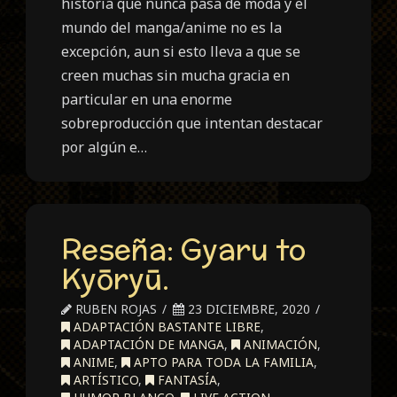
historia que nunca pasa de moda y el
mundo del manga/anime no es la
excepción, aun si esto lleva a que se
creen muchas sin mucha gracia en
particular en una enorme
sobreproducción que intentan destacar
por algún e…
Reseña: Gyaru to
Kyōryū.
RUBEN ROJAS
23 DICIEMBRE, 2020
ADAPTACIÓN BASTANTE LIBRE
,
ADAPTACIÓN DE MANGA
,
ANIMACIÓN
,
ANIME
,
APTO PARA TODA LA FAMILIA
,
ARTÍSTICO
,
FANTASÍA
,