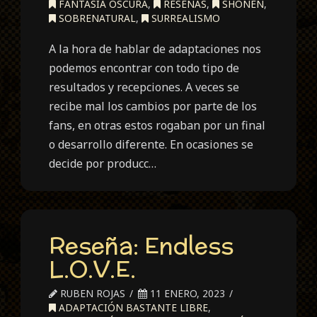
FANTASÍA OSCURA
,
RESEÑAS
,
SHONEN
,
SOBRENATURAL
,
SURREALISMO
A la hora de hablar de adaptaciones nos
podemos encontrar con todo tipo de
resultados y recepciones. A veces se
recibe mal los cambios por parte de los
fans, en otras estos rogaban por un final
o desarrollo diferente. En ocasiones se
decide por producc…
Reseña: Endless
L.O.V.E.
RUBEN ROJAS
11 ENERO, 2023
ADAPTACIÓN BASTANTE LIBRE
,