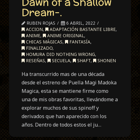
Dawn of a Shallow
Dream-.
RUBEN ROJAS
6 ABRIL, 2022
ACCION
,
ADAPTACIÓN BASTANTE LIBRE
,
ANIME
,
ANIME ORIGINAL
,
CHICAS MÁGICAS
,
FANTASÍA
,
FINALIZADO
,
HOMURA DID NOTHING WRONG
,
RESEÑAS
,
SECUELA
,
SHAFT
,
SHONEN
Ha transcurrido mas de una década
desde el estreno de Puella Magi Madoka
Magica, esta se mantiene firme como
una de mis obras favoritas, llevándome a
explorar muchos de sus spinoff y
derivados que han aparecido con los
años. Dentro de todos estos el ju…