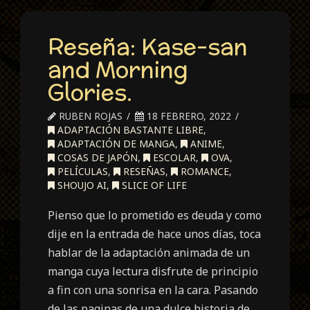
Reseña: Kase-san
and Morning
Glories.
RUBEN ROJAS
18 FEBRERO, 2022
ADAPTACIÓN BASTANTE LIBRE
,
ADAPTACIÓN DE MANGA
,
ANIME
,
COSAS DE JAPÓN
,
ESCOLAR
,
OVA
,
PELÍCULAS
,
RESEÑAS
,
ROMANCE
,
SHOUJO AI
,
SLICE OF LIFE
Pienso que lo prometido es deuda y como
dije en la entrada de hace unos días, toca
hablar de la adaptación animada de un
manga cuya lectura disfrute de principio
a fin con una sonrisa en la cara. Pasando
de las paginas de una dulce historia de