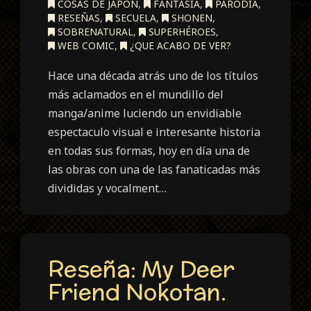
COSAS DE JAPÓN
,
FANTASÍA
,
PARODIA
,
RESEÑAS
,
SECUELA
,
SHONEN
,
SOBRENATURAL
,
SUPERHÉROES
,
WEB COMIC
,
¿QUE ACABO DE VER?
Hace una década atrás uno de los títulos
más aclamados en el mundillo del
manga/anime luciendo un envidiable
espectaculo visual e interesante historia
en todas sus formas, hoy en día una de
las obras con una de las fanaticadas más
divididas y vocalment…
Reseña: My Deer
Friend Nokotan.