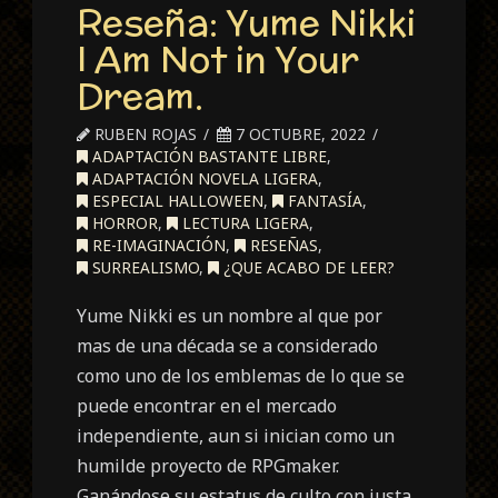
Reseña: Yume Nikki
I Am Not in Your
Dream.
RUBEN ROJAS
7 OCTUBRE, 2022
ADAPTACIÓN BASTANTE LIBRE
,
ADAPTACIÓN NOVELA LIGERA
,
ESPECIAL HALLOWEEN
,
FANTASÍA
,
HORROR
,
LECTURA LIGERA
,
RE-IMAGINACIÓN
,
RESEÑAS
,
SURREALISMO
,
¿QUE ACABO DE LEER?
Yume Nikki es un nombre al que por
mas de una década se a considerado
como uno de los emblemas de lo que se
puede encontrar en el mercado
independiente, aun si inician como un
humilde proyecto de RPGmaker.
Ganándose su estatus de culto con justa