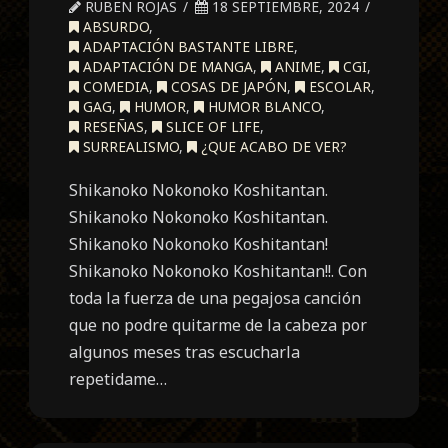
RUBEN ROJAS
18 SEPTIEMBRE, 2024
ABSURDO
,
ADAPTACIÓN BASTANTE LIBRE
,
ADAPTACIÓN DE MANGA
,
ANIME
,
CGI
,
COMEDIA
,
COSAS DE JAPÓN
,
ESCOLAR
,
GAG
,
HUMOR
,
HUMOR BLANCO
,
RESEÑAS
,
SLICE OF LIFE
,
SURREALISMO
,
¿QUE ACABO DE VER?
Shikanoko Nokonoko Koshitantan.
Shikanoko Nokonoko Koshitantan.
Shikanoko Nokonoko Koshitantan!
Shikanoko Nokonoko Koshitantan!!. Con
toda la fuerza de una pegajosa canción
que no podre quitarme de la cabeza por
algunos meses tras escucharla
repetidame…