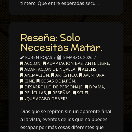
tintero. Que entre esperadas secu…
Reseña: Solo
Necesitas Matar.
RUBEN ROJAS
6 MARZO, 2026
ACCION
,
ADAPTACIÓN BASTANTE LIBRE
,
ADAPTACIÓN DE NOVELA
,
ALIENS
,
ANIMACIÓN
,
ARTÍSTICO
,
AVENTURA
,
CINE
,
COSAS DE JAPÓN
,
DESARROLLO DE PERSONAJE
,
DRAMA
,
PELÍCULAS
,
RESEÑAS
,
SCI FI
,
¿QUE ACABO DE VER?
Días que se repiten sin un aparente final
a la vista, eventos de los que no puedes
escapar por más cosas diferentes que