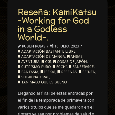
Reseña: KamiKatsu
-Working for God
in a Godless
World-.
RUBEN ROJAS
10 JULIO, 2023
ADAPTACIÓN BASTANTE LIBRE
,
ADAPTACIÓN DE MANGA
,
ANIME
,
AVENTURA
,
CGI
,
COSAS DE JAPÓN
,
CUTRISMO PURO
,
ECCHI
,
FANSERVICE
,
FANTASÍA
,
ISEKAI
,
RESEÑAS
,
SEINEN
,
SOBRENATURAL
,
TAN MALO QUE ES BUENO
Llegando al final de estas entradas por
el fin de la temporada de primavera con
varios títulos que se me quedaron en el
tintero ya sea por problemas de salud o