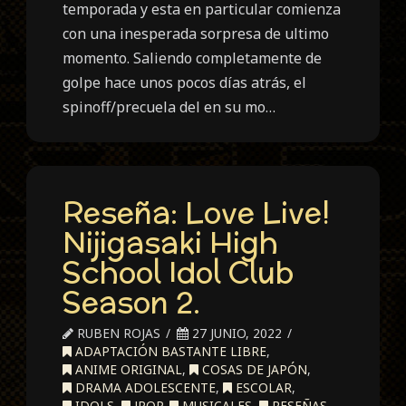
temporada y esta en particular comienza
con una inesperada sorpresa de ultimo
momento. Saliendo completamente de
golpe hace unos pocos días atrás, el
spinoff/precuela del en su mo…
Reseña: Love Live!
Nijigasaki High
School Idol Club
Season 2.
RUBEN ROJAS
27 JUNIO, 2022
ADAPTACIÓN BASTANTE LIBRE
,
ANIME ORIGINAL
,
COSAS DE JAPÓN
,
DRAMA ADOLESCENTE
,
ESCOLAR
,
IDOLS
,
JPOP
,
MUSICALES
,
RESEÑAS
,