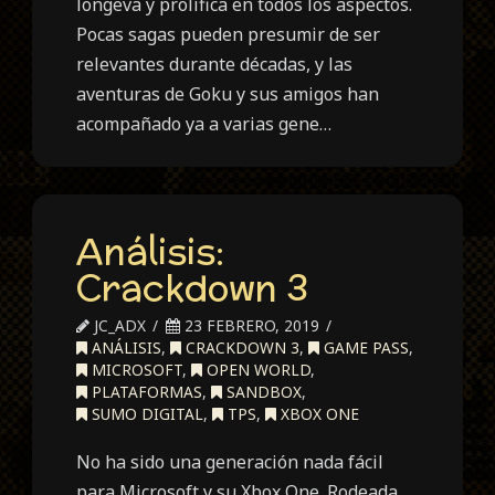
longeva y prolífica en todos los aspectos.
Pocas sagas pueden presumir de ser
relevantes durante décadas, y las
aventuras de Goku y sus amigos han
acompañado ya a varias gene…
Análisis:
Crackdown 3
JC_ADX
23 FEBRERO, 2019
ANÁLISIS
,
CRACKDOWN 3
,
GAME PASS
,
MICROSOFT
,
OPEN WORLD
,
PLATAFORMAS
,
SANDBOX
,
SUMO DIGITAL
,
TPS
,
XBOX ONE
No ha sido una generación nada fácil
para Microsoft y su Xbox One. Rodeada