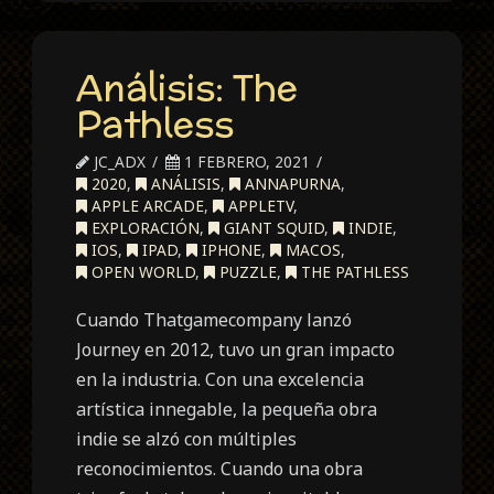
Análisis: The
Pathless
JC_ADX
1 FEBRERO, 2021
2020
,
ANÁLISIS
,
ANNAPURNA
,
APPLE ARCADE
,
APPLETV
,
EXPLORACIÓN
,
GIANT SQUID
,
INDIE
,
IOS
,
IPAD
,
IPHONE
,
MACOS
,
OPEN WORLD
,
PUZZLE
,
THE PATHLESS
Cuando Thatgamecompany lanzó
Journey en 2012, tuvo un gran impacto
en la industria. Con una excelencia
artística innegable, la pequeña obra
indie se alzó con múltiples
reconocimientos. Cuando una obra