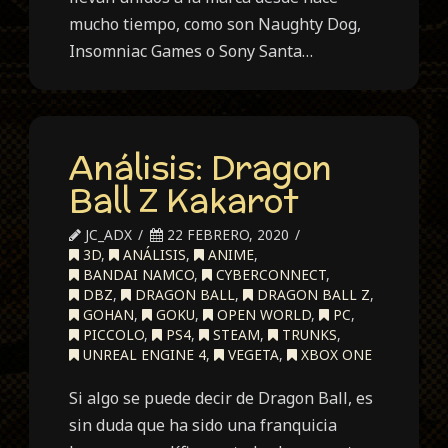
mucho tiempo, como son Naughty Dog,
Insomniac Games o Sony Santa…
Análisis: Dragon
Ball Z Kakarot
JC_ADX
22 FEBRERO, 2020
3D
,
ANÁLISIS
,
ANIME
,
BANDAI NAMCO
,
CYBERCONNECT
,
DBZ
,
DRAGON BALL
,
DRAGON BALL Z
,
GOHAN
,
GOKU
,
OPEN WORLD
,
PC
,
PICCOLO
,
PS4
,
STEAM
,
TRUNKS
,
UNREAL ENGINE 4
,
VEGETA
,
XBOX ONE
Si algo se puede decir de Dragon Ball, es
sin duda que ha sido una franquicia