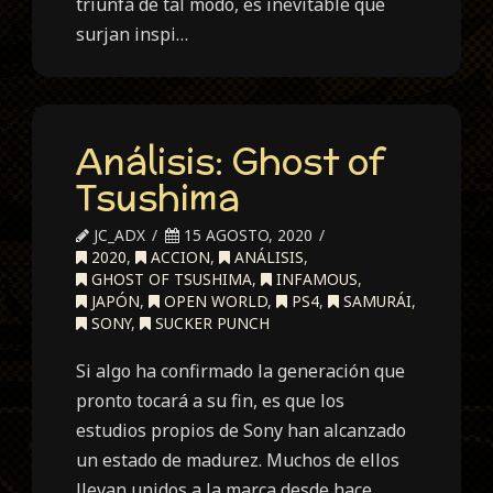
triunfa de tal modo, es inevitable que
surjan inspi…
Análisis: Ghost of
Tsushima
JC_ADX
15 AGOSTO, 2020
2020
,
ACCION
,
ANÁLISIS
,
GHOST OF TSUSHIMA
,
INFAMOUS
,
JAPÓN
,
OPEN WORLD
,
PS4
,
SAMURÁI
,
SONY
,
SUCKER PUNCH
Si algo ha confirmado la generación que
pronto tocará a su fin, es que los
estudios propios de Sony han alcanzado
un estado de madurez. Muchos de ellos
llevan unidos a la marca desde hace