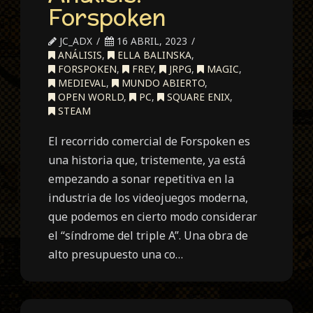
Forspoken
JC_ADX
16 ABRIL, 2023
ANÁLISIS
,
ELLA BALINSKA
,
FORSPOKEN
,
FREY
,
JRPG
,
MAGIC
,
MEDIEVAL
,
MUNDO ABIERTO
,
OPEN WORLD
,
PC
,
SQUARE ENIX
,
STEAM
El recorrido comercial de Forspoken es
una historia que, tristemente, ya está
empezando a sonar repetitiva en la
industria de los videojuegos moderna,
que podemos en cierto modo considerar
el “síndrome del triple A”. Una obra de
alto presupuesto una co…