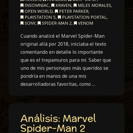
INSOMNIAC
,
KRAVEN
,
MILES MORALES
,
OPEN WORLD
,
PETER PARKER
,
PLAYSTATION 5
,
PLAYSTATION PORTAL
,
SONY
,
SPIDER-MAN 2
,
VENOM
Cuando analicé el Marvel Spider-Man
original allá por 2018, iniciaba el texto
comentando en detalle lo importante
que es el trepamuros para mí. Saber que
uno de mis personajes más queridos se
pondría en manos de una mis
desarrolladoras favoritas, como …
Análisis: Marvel
Spider-Man 2