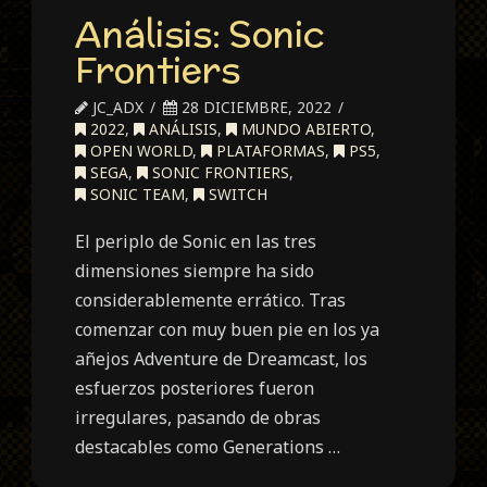
Análisis: Sonic
Frontiers
JC_ADX
28 DICIEMBRE, 2022
2022
,
ANÁLISIS
,
MUNDO ABIERTO
,
OPEN WORLD
,
PLATAFORMAS
,
PS5
,
SEGA
,
SONIC FRONTIERS
,
SONIC TEAM
,
SWITCH
El periplo de Sonic en las tres
dimensiones siempre ha sido
considerablemente errático. Tras
comenzar con muy buen pie en los ya
añejos Adventure de Dreamcast, los
esfuerzos posteriores fueron
irregulares, pasando de obras
destacables como Generations …