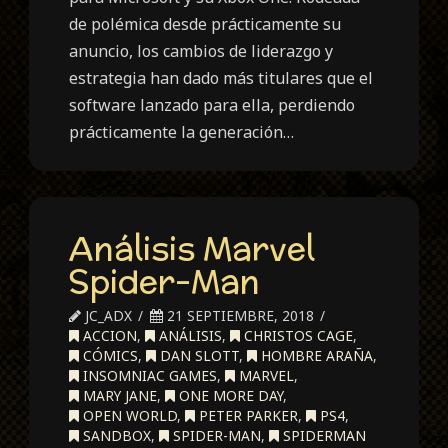
de polémica desde prácticamente su
anuncio, los cambios de liderazgo y
estrategia han dado más titulares que el
software lanzado para ella, perdiendo
prácticamente la generación…
Análisis Marvel
Spider-Man
JC_ADX
21 SEPTIEMBRE, 2018
ACCION
,
ANÁLISIS
,
CHRISTOS CAGE
,
CÓMICS
,
DAN SLOTT
,
HOMBRE ARAÑA
,
INSOMNIAC GAMES
,
MARVEL
,
MARY JANE
,
ONE MORE DAY
,
OPEN WORLD
,
PETER PARKER
,
PS4
,
SANDBOX
,
SPIDER-MAN
,
SPIDERMAN