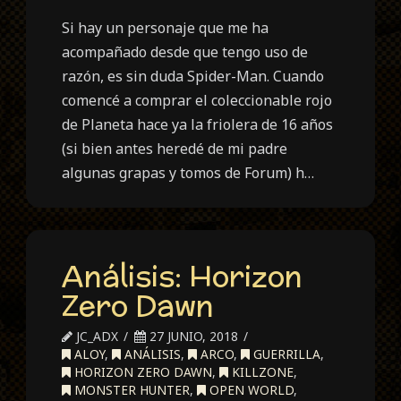
Si hay un personaje que me ha
acompañado desde que tengo uso de
razón, es sin duda Spider-Man. Cuando
comencé a comprar el coleccionable rojo
de Planeta hace ya la friolera de 16 años
(si bien antes heredé de mi padre
algunas grapas y tomos de Forum) h…
Análisis: Horizon
Zero Dawn
JC_ADX
27 JUNIO, 2018
ALOY
,
ANÁLISIS
,
ARCO
,
GUERRILLA
,
HORIZON ZERO DAWN
,
KILLZONE
,
MONSTER HUNTER
,
OPEN WORLD
,