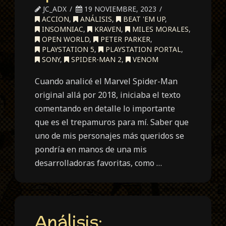
JC_ADX
19 NOVIEMBRE, 2023
ACCION
,
ANÁLISIS
,
BEAT 'EM UP
,
INSOMNIAC
,
KRAVEN
,
MILES MORALES
,
OPEN WORLD
,
PETER PARKER
,
PLAYSTATION 5
,
PLAYSTATION PORTAL
,
SONY
,
SPIDER-MAN 2
,
VENOM
Cuando analicé el Marvel Spider-Man
original allá por 2018, iniciaba el texto
comentando en detalle lo importante
que es el trepamuros para mí. Saber que
uno de mis personajes más queridos se
pondría en manos de una mis
desarrolladoras favoritas, como …
Análisis: