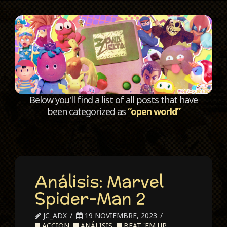
C
Below you'll find a list of all posts that have
been categorized as
“open world”
Análisis: Marvel
Spider-Man 2
JC_ADX
19 NOVIEMBRE, 2023
ACCION
,
ANÁLISIS
,
BEAT 'EM UP
,