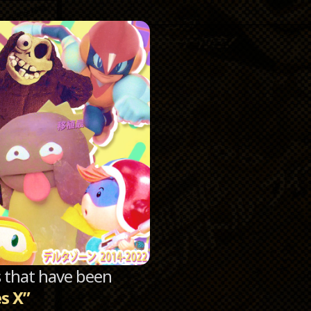
Catego
Archi
sts that have been
es X”