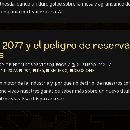
hesda, dando un duro golpe sobre la mesa y agrandando de 
 compañía norteamericana. A…
2077 y el peligro de reserv
s
S Y OPINIÓN SOBRE VIDEOJUEGOS
21 ENERO, 2021
NK 2077
,
PS4
,
PS5
,
SERIES X
,
XBOX ONE
otor de la industria y, por qué no decirlo, de nuestros co
ne vivas nuestras ganas de saber más sobre un nuevo títul
ntrevistas. Esa chispa cada vez …