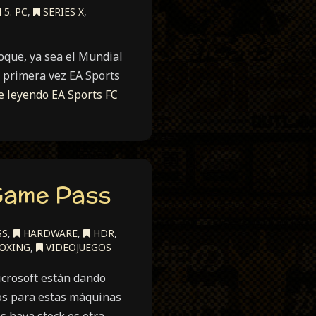
5. PC
,
SERIES X
,
oque, ya sea el Mundial
r primera vez EA Sports
e leyendo
EA Sports FC
 Game Pass
SS
,
HARDWARE
,
HDR
,
OXING
,
VIDEOJUEGOS
icrosoft están dando
cos para estas máquinas