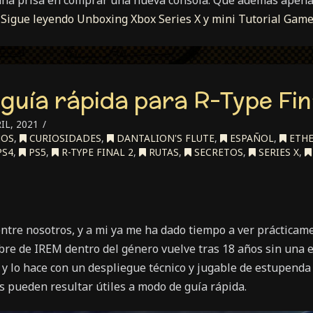
na prisa en comprar una nueva consola. Que además apenas
…
Sigue leyendo
Unboxing Xbox Series X y mini Tutorial Gam
 guía rápida para R-Type Fin
IL, 2021
JOS
,
CURIOSIDADES
,
DANTALION'S FLUTE
,
ESPAÑOL
,
ETHE
S4
,
PS5
,
R-TYPE FINAL 2
,
RUTAS
,
SECRETOS
,
SERIES X
,
entre nosotros, y a mi ya me ha dado tiempo a ver prácticame
bre de IREM dentro del género vuelve tras 18 años sin una 
 y lo hace con un despliegue técnico y jugable de estupenda
s pueden resultar útiles a modo de guía rápida.