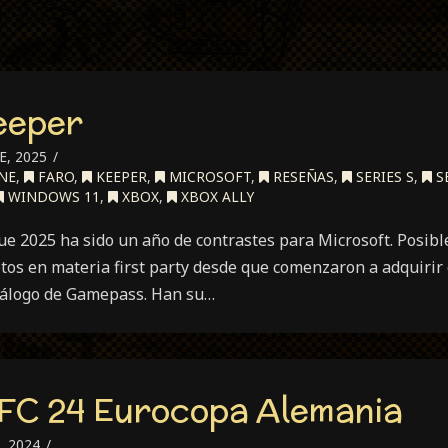
Keeper
, 2025
NE
,
FARO
,
KEEPER
,
MICROSOFT
,
RESEÑAS
,
SERIES S
,
SE
WINDOWS 11
,
XBOX
,
XBOX ALLY
ue 2025 ha sido un año de contrastes para Microsoft. Posib
tos en materia first party desde que comenzaron a adquirir
tálogo de Gamepass. Han su…
FC 24 Eurocopa Alemania
, 2024