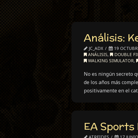
Análisis: 
JC_ADX
19 OCTUBRE
ANÁLISIS
,
DOUBLE FI
WALKING SIMULATOR
,
No es ningún secreto q
de los años más comple
positivamente en el ca
EA Sports 
ATREIDES
17 JUNIO