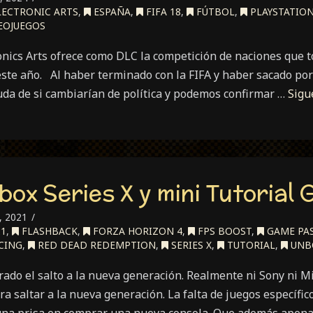
ECTRONIC ARTS
,
ESPAÑA
,
FIFA 18
,
FÚTBOL
,
PLAYSTATION 
EOJUEGOS
onics Arts ofrece como DLC la competición de naciones que t
este año. Al haber terminado con la FIFA y haber sacado po
uda de si cambiarían de política y podemos confirmar …
Sigu
box Series X y mini Tutorial
 2021
21
,
FLASHBACK
,
FORZA HORIZON 4
,
FPS BOOST
,
GAME PA
CING
,
RED DEAD REDEMPTION
,
SERIES X
,
TUTORIAL
,
UNB
rado el salto a la nueva generación. Realmente ni Sony ni M
a saltar a la nueva generación. La falta de juegos específi