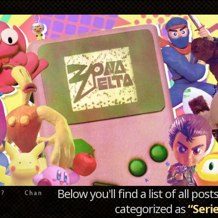
Below you'll find a list of all po
e?
Chan
categorized as
“Seri