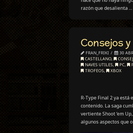
hace que no haya ningu
razón que desalienta 
Consejos y
FRAN_FRIKI
30 ABR
CASTELLANO
,
CONSE
NAVES UTILES
,
PC
,
P
TROFEOS
,
XBOX
R-Type Final 2 ya está 
contenido. La saga cum
vertiente Shoot ‘em Up,
algunos aspectos que o