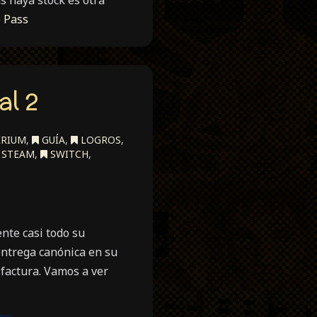
 haya stock es otra
e Pass
al 2
RIUM
,
GUÍA
,
LOGROS
,
STEAM
,
SWITCH
,
nte casi todo su
entrega canónica en su
 factura. Vamos a ver