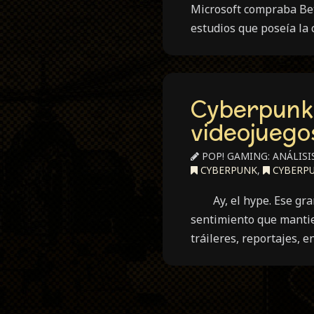
Microsoft compraba Bet
estudios que poseía la
Cyberpunk 
videojuego
POP! GAMING: ANÁLISI
CYBERPUNK
,
CYBERPU
Ay, el hype. Ese gran m
sentimiento que mantie
tráileres, reportajes, e