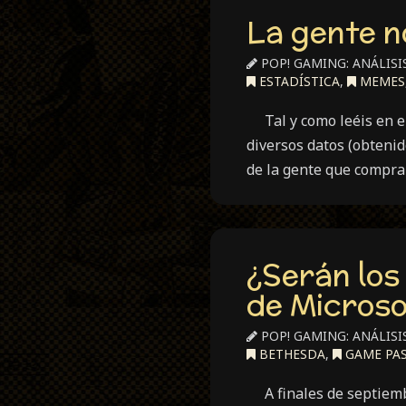
La gente n
POP! GAMING: ANÁLISI
ESTADÍSTICA
,
MEMES
Tal y como leéis en el 
diversos datos (obtenid
de la gente que compra
¿Serán los
de Microso
POP! GAMING: ANÁLISI
BETHESDA
,
GAME PA
A finales de septiemb