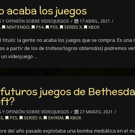
o acaba los juegos
S Y OPINIÓN SOBRE VIDEOJUEGOS
17 ABRIL, 2021
,
NINTENDO
,
PS4
,
PS5
,
SERIES X
,
XBOX
título: la gente no acaba los juegos que se compra. Es una 
os a partir de los de trofeos/logros obtenidos) podremos ve
 un videojuego …
 futuros juegos de Bethesda
ft?
S Y OPINIÓN SOBRE VIDEOJUEGOS
27 MARZO, 2021
SS
,
PS5
,
SERIES X
,
SKYRIM
,
XBOX
re del año pasado explotaba una bomba mediática en el mu