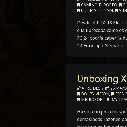
CAMINO EUROPEO
,
EL
ULTIMATE TEAM
,
VID
Desde el FIFA 18 Electr
o la Eurocopa como es 
FC 24 podría caber la d
24 Eurocopa Alemania
Unboxing X
ATREIDES
26 MAYO,
DOLBY VISION
,
FIFA 
MICROSOFT
,
RAY TRA
Ha sido un poco inespe
demasiadas razones par