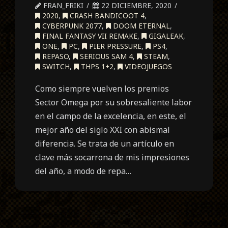
FRAN_FRIKI
22 DICIEMBRE, 2020
2020
,
CRASH BANDICOOT 4
,
CYBERPUNK 2077
,
DOOM ETERNAL
,
FINAL FANTASY VII REMAKE
,
GIGALEAK
,
ONE
,
PC
,
PIER PRESSURE
,
PS4
,
REPASO
,
SERIOUS SAM 4
,
STEAM
,
SWITCH
,
THPS 1+2
,
VIDEOJUEGOS
Como siempre vuelven los premios
Sector Omega por su sobresaliente labor
en el campo de la excelencia, en este, el
mejor año del siglo XXI con abismal
diferencia. Se trata de un artículo en
clave más socarrona de mis impresiones
del año, a modo de repa…