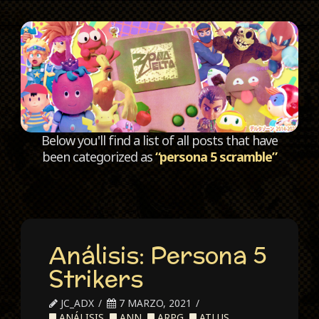
C
Below you'll find a list of all posts that have
been categorized as
“persona 5 scramble”
Análisis: Persona 5
Strikers
JC_ADX
7 MARZO, 2021
ANÁLISIS
,
ANN
,
ARPG
,
ATLUS
,