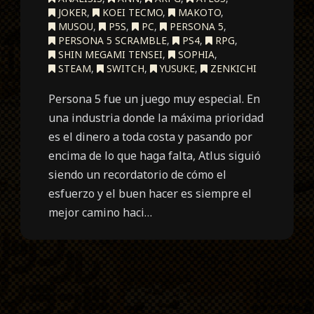
JOKER
,
KOEI TECMO
,
MAKOTO
,
MUSOU
,
P5S
,
PC
,
PERSONA 5
,
PERSONA 5 SCRAMBLE
,
PS4
,
RPG
,
SHIN MEGAMI TENSEI
,
SOPHIA
,
STEAM
,
SWITCH
,
YUSUKE
,
ZENKICHI
Persona 5 fue un juego muy especial. En
una industria donde la máxima prioridad
es el dinero a toda costa y pasando por
encima de lo que haga falta, Atlus siguió
siendo un recordatorio de cómo el
esfuerzo y el buen hacer es siempre el
mejor camino haci…