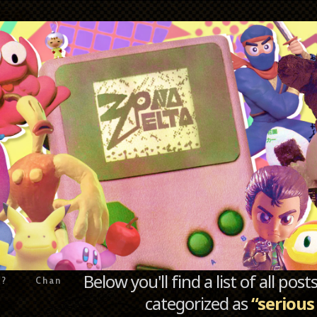
Below you'll find a list of all po
e?
Chan
categorized as
“serious