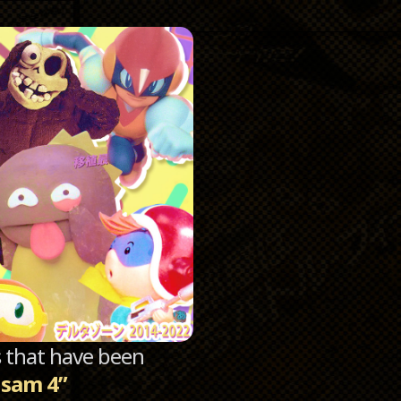
Catego
Archi
sts that have been
 sam 4”