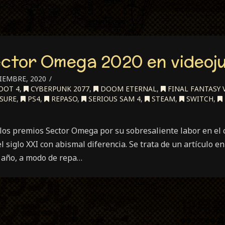
ector Omega 2020 en videoj
IEMBRE, 2020
OOT 4
,
CYBERPUNK 2077
,
DOOM ETERNAL
,
FINAL FANTASY 
SSURE
,
PS4
,
REPASO
,
SERIOUS SAM 4
,
STEAM
,
SWITCH
,
os premios Sector Omega por su sobresaliente labor en el c
el siglo XXI con abismal diferencia. Se trata de un artículo 
 año, a modo de repa…