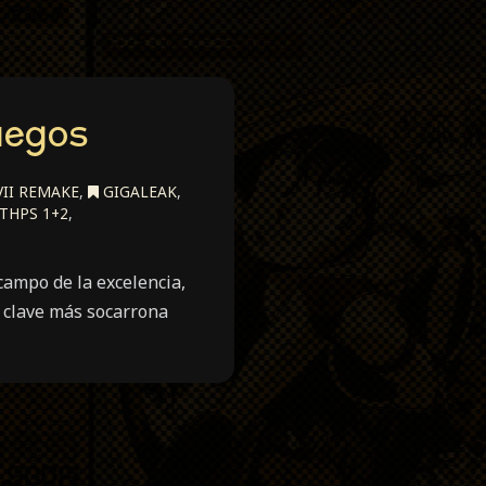
uegos
VII REMAKE
,
GIGALEAK
,
THPS 1+2
,
ampo de la excelencia,
en clave más socarrona