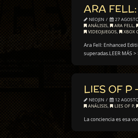
ARA FELL:
NEOJIN
27 AGOSTO
ANÁLISIS
,
ARA FELL
,
VIDEOJUEGOS
,
XBOX 
Ara Fell: Enhanced Edit
superadas.LEER MÁS > 
LIES OF P
NEOJIN
12 AGOSTO
ANÁLISIS
,
LIES OF P
,
La conciencia es esa vo