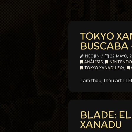
TOKYO XA
BUSCABA 
NEOJIN
22 MAYO, 2
ANÁLISIS
,
NINTENDO
TOKYO XANADU EX+
,
I am thou, thou art I.L
BLADE: EL
XANADU