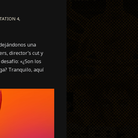
TATION 4
,
 dejándonos una
s, director’s cut y
desafío: «¿Son los
ga? Tranquilo, aquí