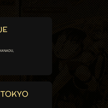
UE
XANADU
,
 TOKYO