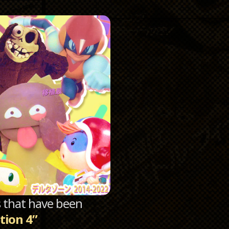
Catego
Archi
sts that have been
tion 4”