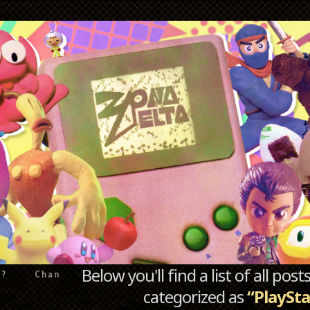
Below you'll find a list of all po
e?
Chan
categorized as
“PlaySta