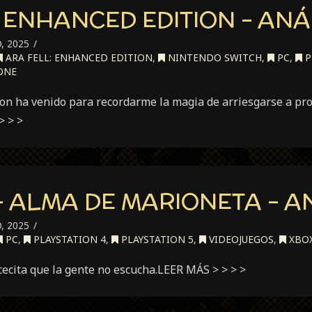
 ENHANCED EDITION – ANÁ
, 2025
ARA FELL: ENHANCED EDITION
,
NINTENDO SWITCH
,
PC
,
P
ONE
ion ha venido para recordarme la magia de arriesgarse a pro
> > >
 – ALMA DE MARIONETA – A
, 2025
PC
,
PLAYSTATION 4
,
PLAYSTATION 5
,
VIDEOJUEGOS
,
XBO
cecita que la gente no escucha.LEER MÁS > > > >