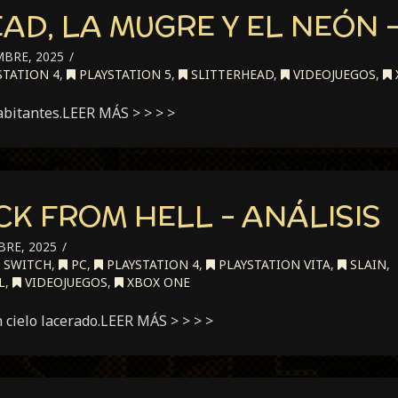
AD, LA MUGRE Y EL NEÓN –
MBRE, 2025
STATION 4
,
PLAYSTATION 5
,
SLITTERHEAD
,
VIDEOJUEGOS
,
abitantes.LEER MÁS > > > >
CK FROM HELL – ANÁLISIS
BRE, 2025
 SWITCH
,
PC
,
PLAYSTATION 4
,
PLAYSTATION VITA
,
SLAIN
,
L
,
VIDEOJUEGOS
,
XBOX ONE
 cielo lacerado.LEER MÁS > > > >