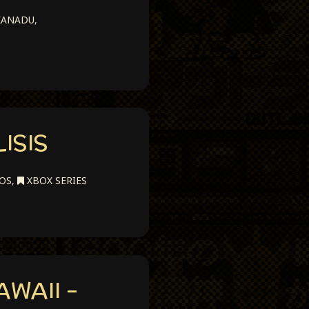
XANADU
,
ISIS
OS
,
XBOX SERIES
AWAII –