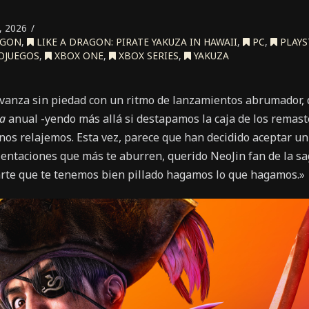
 2026
AGON
,
LIKE A DRAGON: PIRATE YAKUZA IN HAWAII
,
PC
,
PLAYS
OJUEGOS
,
XBOX ONE
,
XBOX SERIES
,
YAKUZA
vanza sin piedad con un ritmo de lanzamientos abrumador,
a
anual -yendo más allá si destapamos la caja de los remaster
nos relajemos. Esta vez, parece que han decidido aceptar un 
ientaciones que más te aburren, querido NeoJin fan de la sa
rte que te tenemos bien pillado hagamos lo que hagamos.»