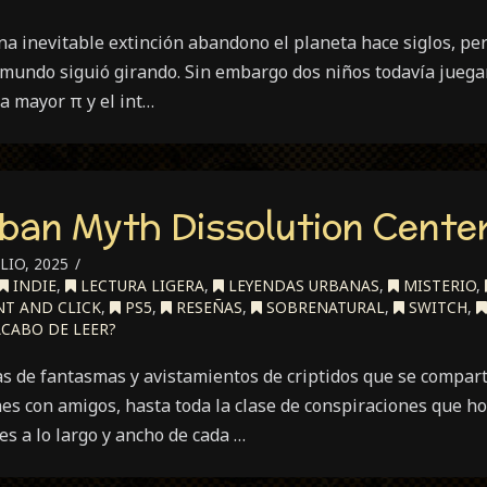
 inevitable extinción abandono el planeta hace siglos, per
l mundo siguió girando. Sin embargo dos niños todavía juegan
a mayor π y el int…
ban Myth Dissolution Center
LIO, 2025
INDIE
,
LECTURA LIGERA
,
LEYENDAS URBANAS
,
MISTERIO
,
T AND CLICK
,
PS5
,
RESEÑAS
,
SOBRENATURAL
,
SWITCH
,
CABO DE LEER?
as de fantasmas y avistamientos de criptidos que se compar
es con amigos, hasta toda la clase de conspiraciones que h
s a lo largo y ancho de cada …