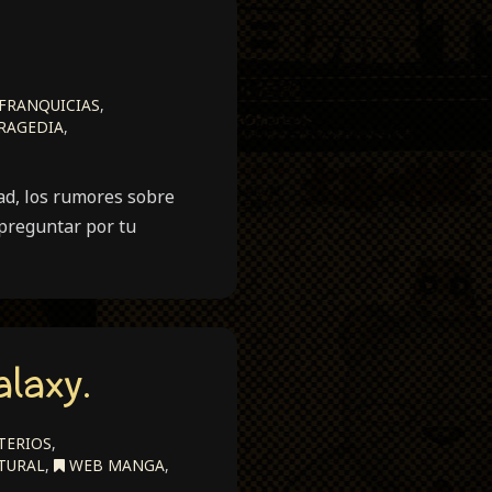
FRANQUICIAS
,
RAGEDIA
,
ad, los rumores sobre
preguntar por tu
alaxy.
TERIOS
,
TURAL
,
WEB MANGA
,