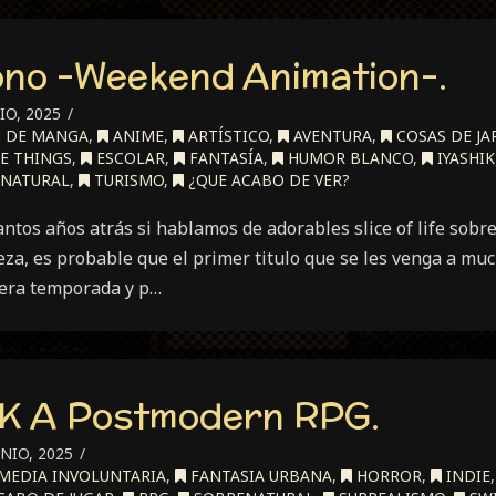
no -Weekend Animation-.
IO, 2025
 DE MANGA
,
ANIME
,
ARTÍSTICO
,
AVENTURA
,
COSAS DE J
E THINGS
,
ESCOLAR
,
FANTASÍA
,
HUMOR BLANCO
,
IYASHIK
NATURAL
,
TURISMO
,
¿QUE ACABO DE VER?
tos años atrás si hablamos de adorables slice of life sobre d
leza, es probable que el primer titulo que se les venga a m
mera temporada y p…
IK A Postmodern RPG.
NIO, 2025
EDIA INVOLUNTARIA
,
FANTASIA URBANA
,
HORROR
,
INDIE