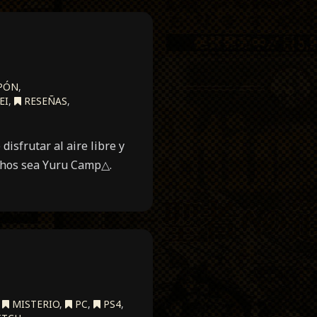
APÓN
,
EI
,
RESEÑAS
,
isfrutar al aire libre y
uchos sea Yuru Camp△.
,
MISTERIO
,
PC
,
PS4
,