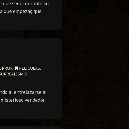
e que seguí durante su
ra que empezar, que
ORROR
,
PELÍCULAS
,
SURREALISMO
,
do al entrelazarse al
 misterioso vendedor