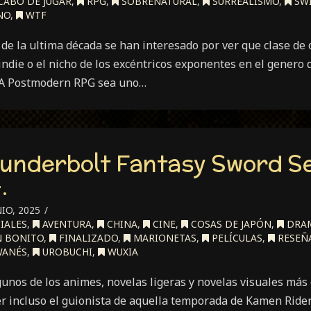
CABO DE JUGAR
,
RPG
,
SOBRENATURAL
,
SURREALISMO
,
SW
NO
,
WTF
de la ultima década se han interesado por ver que clase de 
indie o el nicho de los excéntricos exponentes en el genero 
: A Postmodern RPG sea uno…
underbolt Fantasy Sword S
.
IO, 2025
IALES
,
AVENTURA
,
CHINA
,
CINE
,
COSAS DE JAPÓN
,
DRAM
N BONITO
,
FINALIZADO
,
MARIONETAS
,
PELÍCULAS
,
RESEÑ
WANÉS
,
UROBUCHI
,
WUXIA
unos de los animes, novelas ligeras y novelas visuales más
er incluso el guionista de aquella temporada de Kamen Ride