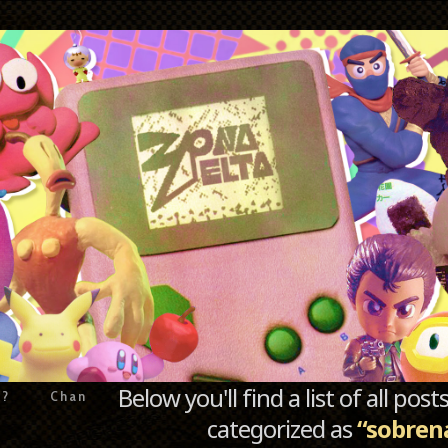
Below you'll find a list of all po
e?
Chan
categorized as
“sobren