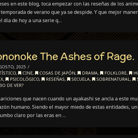
ses en este blog, toca empezar con las reseñas de los anim
la temporada de verano que ya se despide. Y que mejor mane
l día de hoy a una serie q…
nonoke The Ashes of Rage.
GOSTO, 2025
ÍSTICO
,
CINE
,
COSAS DE JAPÓN
,
DRAMA
,
FOLKLORE
,
H
IX
,
PSICOLÓGICO
,
RESEÑAS
,
SECUELA
,
SOBRENATURAL
,
BO DE VER?
ariciones que nacen cuando un ayakashi se ancla a este mun
azón humano. Siendo el mayor miedo de estas entidades, un
umbo claro por las eras en …