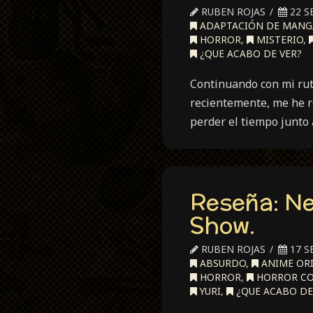
RUBEN ROJAS
22 S
ADAPTACIÓN DE MANG
HORROR
,
MISTERIO
,
¿QUE ACABO DE VER?
Continuando con mi rut
recientemente, me he r
perder el tiempo junto
Reseña: N
Show.
RUBEN ROJAS
17 S
ABSURDO
,
ANIME OR
HORROR
,
HORROR CO
YURI
,
¿QUE ACABO DE