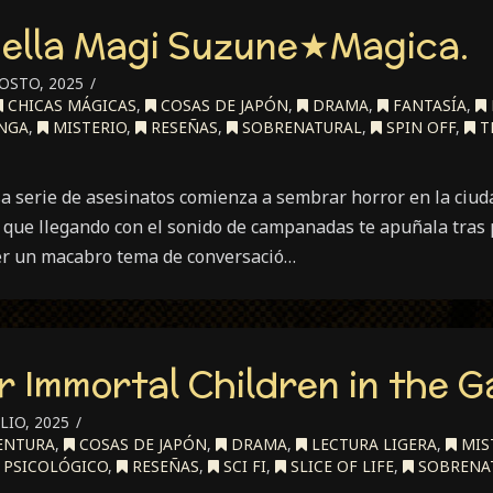
uella Magi Suzune★Magica.
OSTO, 2025
CHICAS MÁGICAS
,
COSAS DE JAPÓN
,
DRAMA
,
FANTASÍA
,
NGA
,
MISTERIO
,
RESEÑAS
,
SOBRENATURAL
,
SPIN OFF
,
T
a serie de asesinatos comienza a sembrar horror en la ciud
 que llegando con el sonido de campanadas te apuñala tras 
r un macabro tema de conversació…
r Immortal Children in the G
LIO, 2025
ENTURA
,
COSAS DE JAPÓN
,
DRAMA
,
LECTURA LIGERA
,
MIS
PSICOLÓGICO
,
RESEÑAS
,
SCI FI
,
SLICE OF LIFE
,
SOBRENA