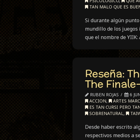
PSICOLÓGICO
,
QUE A
TAN MALO QUE ES BUE
Si durante algún punto 
mundillo de los juegos 
que el nombre de YIIK
Reseña: Th
The Finale-
RUBEN ROJAS
6 JUN
ACCION
,
ARTES MARC
ES TAN CURSI PERO TA
SOBRENATURAL
,
TAI
Desde haber escrito alg
respectivos medios a s