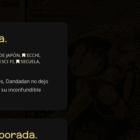
a.
DE JAPÓN
,
ECCHI
,
SCI FI
,
SECUELA
,
es, Dandadan no dejo
 su inconfundible
porada.