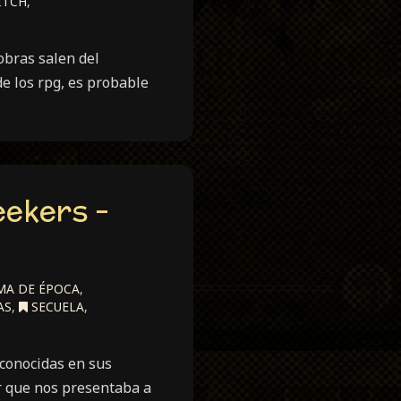
ITCH
,
obras salen del
de los rpg, es probable
eekers -
A DE ÉPOCA
,
AS
,
SECUELA
,
 conocidas en sus
r que nos presentaba a