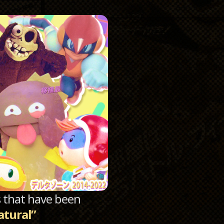
Catego
Archi
sts that have been
atural”