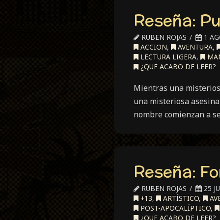
Reseña: P
RUBEN ROJAS
1 AG
ACCION
,
AVENTURA
,
LECTURA LIGERA
,
MA
¿QUE ACABO DE LEER?
Mientras una misterios
una misteriosa asesina
nombre comienzan a se
Reseña: Fo
RUBEN ROJAS
25 JU
+13
,
ARTÍSTICO
,
AV
POST-APOCALÍPTICO
,
¿QUE ACABO DE LEER?