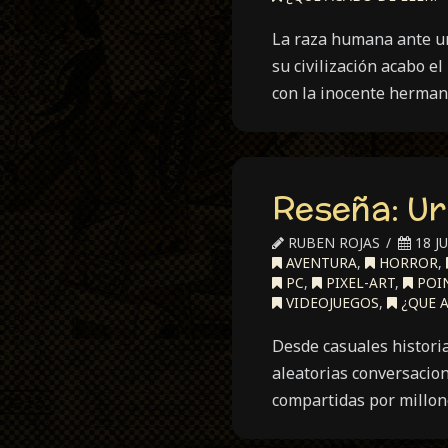
La raza humana ante una
su civilización acabo e
con la inocente herman
Reseña: Ur
RUBEN ROJAS
18 JU
AVENTURA
,
HORROR
,
PC
,
PIXEL-ART
,
POIN
VIDEOJUEGOS
,
¿QUE A
Desde casuales histori
aleatorias conversacion
compartidas por millone