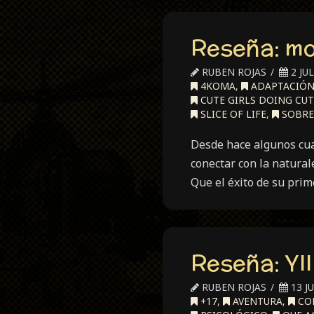
Reseña: mo
RUBEN ROJAS
2 JUL
4KOMA
,
ADAPTACIÓN
CUTE GIRLS DOING CUT
SLICE OF LIFE
,
SOBRE
Desde hace algunos cuan
conectar con la natura
Que el éxito de su pri
Reseña: YI
RUBEN ROJAS
13 JU
+17
,
AVENTURA
,
COM