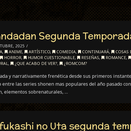
andadan Segunda Temporad
TUBRE, 2025
A
,
ANIME
,
ARTÍSTICO
,
COMEDIA
,
CONTINUARÁ
,
COSAS 
HORROR
,
HUMOR CUESTIONABLE
,
RESEÑAS
,
ROMANCE
,
RAL
,
¿QUE ACABO DE VER?
,
¿ROMCOM?
zada y narrativamente frenética desde sus primeros instant
o entre las series shonen mas populares del año pasado con
ón, elementos sobrenaturales, …
fukashi no Uta segunda tem