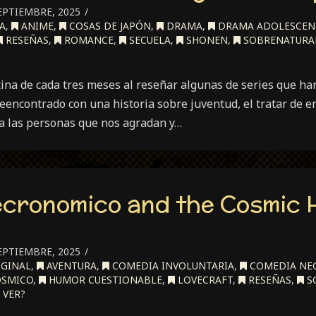
EPTIEMBRE, 2025
A
,
ANIME
,
COSAS DE JAPÓN
,
DRAMA
,
DRAMA ADOLESCEN
RESEÑAS
,
ROMANCE
,
SECUELA
,
SHONEN
,
SOBRENATURA
ina de cada tres meses al reseñar algunas de series que han
eencontrado con una historia sobre juventud, el tratar de 
 a las personas que nos agradan y…
ecronomico and the Cosmic 
EPTIEMBRE, 2025
IGINAL
,
AVENTURA
,
COMEDIA INVOLUNTARIA
,
COMEDIA NE
SMICO
,
HUMOR CUESTIONABLE
,
LOVECRAFT
,
RESEÑAS
,
S
 VER?