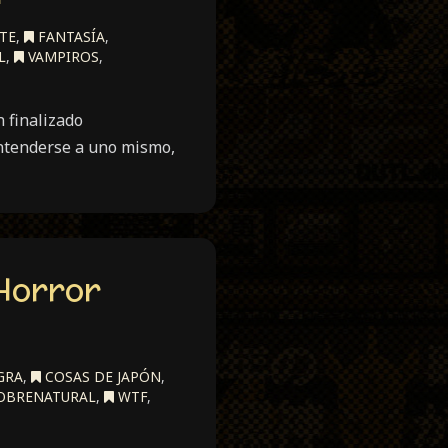
TE
,
FANTASÍA
,
L
,
VAMPIROS
,
 finalizado
entenderse a uno mismo,
Horror
GRA
,
COSAS DE JAPÓN
,
OBRENATURAL
,
WTF
,