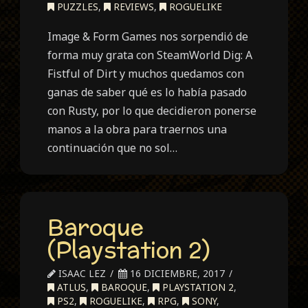
PUZZLES
,
REVIEWS
,
ROGUELIKE
Image & Form Games nos sorpendió de
forma muy grata con SteamWorld Dig: A
Fistful of Dirt y muchos quedamos con
ganas de saber qué es lo había pasado
con Rusty, por lo que decidieron ponerse
manos a la obra para traernos una
continuación que no sol…
Baroque
(Playstation 2)
ISAAC LEZ
16 DICIEMBRE, 2017
ATLUS
,
BAROQUE
,
PLAYSTATION 2
,
PS2
,
ROGUELIKE
,
RPG
,
SONY
,