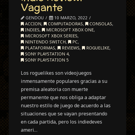
Vagante
GENDOU
10 MARZO, 2022
ACCION
,
COMPUTADORAS
,
CONSOLAS
,
INDIES
,
MICROSOFT XBOX ONE
,
MICROSOFT XBOX SERIES
,
NINTENDO SWITCH
,
PC
,
PLATAFORMAS
,
REVIEWS
,
ROGUELIKE
,
SONY PLAYSTATION 4
,
SONY PLAYSTATION 5
Los roguelikes son videojuegos
inmensamente populares gracias a su
premisa aleatoria con muerte
permanente que nos obliga a adaptar
nuestro estilo de juego de acuerdo a las
situaciones que se vayan presentando
en cada partida, pero los indiedeves
ameri…