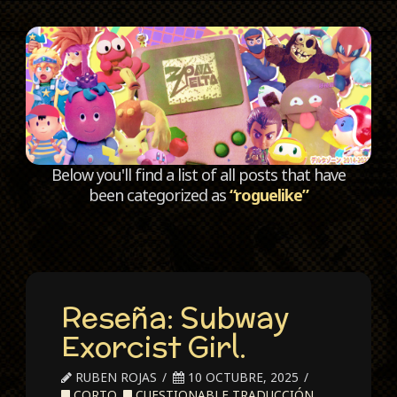
C
Below you'll find a list of all posts that have
been categorized as
“roguelike”
Reseña: Subway
Exorcist Girl.
RUBEN ROJAS
10 OCTUBRE, 2025
CORTO
,
CUESTIONABLE TRADUCCIÓN
,