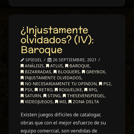
¿Injustamente
olvidados? (IV):
Baroque
SPIEGEL
26 SEPTIEMBRE, 2021
ANÁLISIS
,
ATLUS
,
BAROQUE
,
BIZARRADAS
,
BLOGUERS
,
GREYBOX
,
INJUSTAMENTE OLVIDADOS
,
NO NECESARIAMENTE TU OPINION
,
PS2
,
PSX
,
RETRO
,
ROGUELIKE
,
RPG
,
SATURN
,
STING
,
THESEVENSPIEGEL
,
VIDEOJUEGOS
,
WII
,
ZONA DELTA
Existen juegos difíciles de catalogar,
obras que con el mejor esfuerzo de su
equipo comercial, son vendidas de