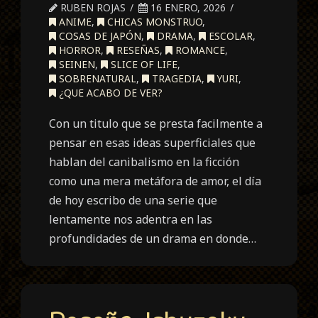
RUBEN ROJAS
16 ENERO, 2026
ANIME
,
CHICAS MONSTRUO
,
COSAS DE JAPÓN
,
DRAMA
,
ESCOLAR
,
HORROR
,
RESEÑAS
,
ROMANCE
,
SEINEN
,
SLICE OF LIFE
,
SOBRENATURAL
,
TRAGEDIA
,
YURI
,
¿QUE ACABO DE VER?
Con un titulo que se presta facilmente a
pensar en esas ideas superficiales que
hablan del canibalismo en la ficción
como una mera metáfora de amor, el día
de hoy escribo de una serie que
lentamente nos adentra en las
profundidades de un drama en donde…