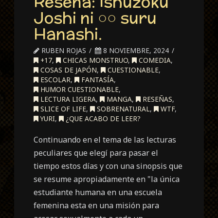
Reseña: Ishuzoku
Joshi ni ○○ suru
Hanashi.
RUBEN ROJAS
8 NOVIEMBRE, 2024
+17
,
CHICAS MONSTRUO
,
COMEDIA
,
COSAS DE JAPÓN
,
CUESTIONABLE
,
ESCOLAR
,
FANTASÍA
,
HUMOR CUESTIONABLE
,
LECTURA LIGERA
,
MANGA
,
RESEÑAS
,
SLICE OF LIFE
,
SOBRENATURAL
,
WTF
,
YURI
,
¿QUE ACABO DE LEER?
Continuando en el tema de las lecturas
peculiares que elegí para pasar el
tiempo estos días y con una sinopsis que
se resume apropiadamente en "la única
estudiante humana en una escuela
femenina esta en una misión para