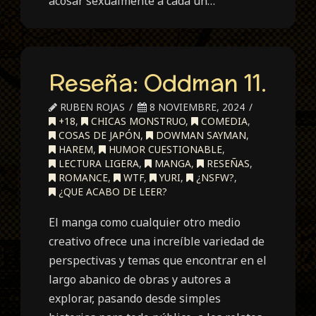
acosar sexualmente a cada un…
Reseña: Oddman 11.
RUBEN ROJAS
8 NOVIEMBRE, 2024
+18
,
CHICAS MONSTRUO
,
COMEDIA
,
COSAS DE JAPÓN
,
DOWMAN SAYMAN
,
HAREM
,
HUMOR CUESTIONABLE
,
LECTURA LIGERA
,
MANGA
,
RESEÑAS
,
ROMANCE
,
WTF
,
YURI
,
¿NSFW?
,
¿QUE ACABO DE LEER?
El manga como cualquier otro medio
creativo ofrece una increíble variedad de
perspectivas y temas que encontrar en el
largo abanico de obras y autores a
explorar, pasando desde simples