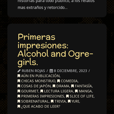
historias para todo público, a los relatos
mas extraños y retorcido…
Primeras
impresiones:
Alcohol and Ogre-
girls.
RUBEN ROJAS
8 DICIEMBRE, 2023
AÚN EN PUBLICACIÓN
,
CHICAS MONSTRUO
,
COMEDIA
,
COSAS DE JAPÓN
,
DRAMA
,
FANTASÍA
,
GOURMET
,
LECTURA LIGERA
,
MANGA
,
PRIMERAS IMPRESIONES
,
SLICE OF LIFE
,
SOBRENATURAL
,
TRIVIA
,
YURI
,
¿QUE ACABO DE LEER?