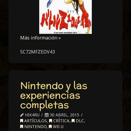
Más información »
SC72MFZEDV43
Nintendo y las
experiencias
completas
HIK4RU
30 ABRIL, 2015
ARTÍCULOS
,
CRÍTICA
,
DLC
,
NINTENDO
,
WII U