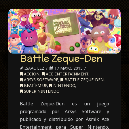
Zona
Delta
Battle Zeque-Den
ISAAC LEZ
17 MAYO, 2015
ACCION
,
ACE ENTERTAINMENT
,
ARSYS SOFTWARE
,
BATTLE ZEQUE-DEN
,
BEAT´EM UP
,
NINTENDO
,
SUPER NINTENDO
Battle Zeque-Den es un juego
programado por Arsys Software y
publicado y distribuido por Asmik Ace
Entertainment para Super Nintendo,