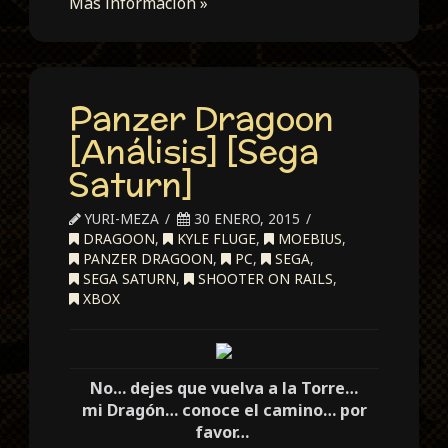
Más información »
Panzer Dragoon
[Análisis] [Sega
Saturn]
YURI-MEZA
30 ENERO, 2015
DRAGOON
,
KYLE FLUGE
,
MOEBIUS
,
PANZER DRAGOON
,
PC
,
SEGA
,
SEGA SATURN
,
SHOOTER ON RAILS
,
XBOX
No… dejes que vuelva a la Torre…
mi Dragón… conoce el camino… por
favor…