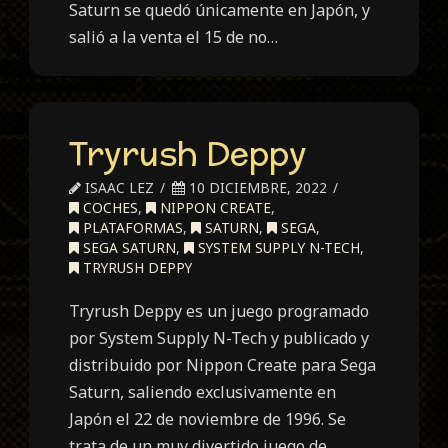
Saturn se quedó únicamente en Japón, y
salió a la venta el 15 de no…
Tryrush Deppy
ISAAC LEZ
10 DICIEMBRE, 2022
COCHES
,
NIPPON CREATE
,
PLATAFORMAS
,
SATURN
,
SEGA
,
SEGA SATURN
,
SYSTEM SUPPLY N-TECH
,
TRYRUSH DEPPY
Tryrush Deppy es un juego programado
por System Supply N-Tech y publicado y
distribuido por Nippon Create para Sega
Saturn, saliendo exclusivamente en
Japón el 22 de noviembre de 1996. Se
trata de un muy divertido juego de