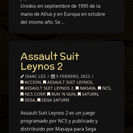
Unidos en septiembre de 1995 de la
mano de Atlus y en Europa en octubre
del mismo año. Se …
Assault Suit
Leynos 2
ISAAC LEZ
5 FEBRERO, 2022
ACCION
,
ASSAULT SUIT LEYNOS
,
ASSAULT SUIT LEYNOS 2
,
MASAYA
,
NCS
,
NCS CORP
,
RUN 'N GUN
,
SATURN
,
SEGA
,
SEGA SATURN
Assault Suit Leynos 2 es un juego
programado por NCS y publicado y
distribuido por Masaya para Sega