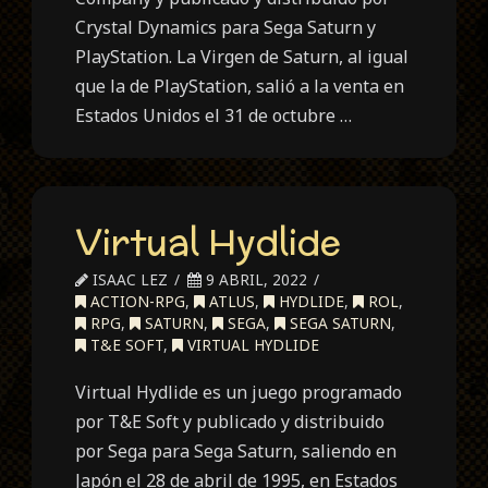
Crystal Dynamics para Sega Saturn y
PlayStation. La Virgen de Saturn, al igual
que la de PlayStation, salió a la venta en
Estados Unidos el 31 de octubre …
Virtual Hydlide
ISAAC LEZ
9 ABRIL, 2022
ACTION-RPG
,
ATLUS
,
HYDLIDE
,
ROL
,
RPG
,
SATURN
,
SEGA
,
SEGA SATURN
,
T&E SOFT
,
VIRTUAL HYDLIDE
Virtual Hydlide es un juego programado
por T&E Soft y publicado y distribuido
por Sega para Sega Saturn, saliendo en
Japón el 28 de abril de 1995, en Estados