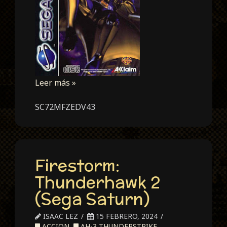
Leer más »
SC72MFZEDV43
Firestorm:
Thunderhawk 2
(Sega Saturn)
ISAAC LEZ
15 FEBRERO, 2024
ACCION
,
AH-3 THUNDERSTRIKE
,