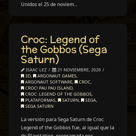
Unidos el 25 de noviem…
Croc: Legend of
the Gobbos (Sega
Saturn)
ISAAC LEZ
21 NOVIEMBRE, 2020
3D
,
ARGONAUT GAMES
,
ARGONAUT SOFTWARE
,
CROC
,
CROC! PAU PAU ISLAND
,
CROC: LEGEND OF THE GOBBOS
,
PLATAFORMAS
,
SATURN
,
SEGA
,
SEGA SATURN
La versión para Sega Saturn de Croc:
Legend of the Gobbos fue, al igual que la
de Playstation, programada por