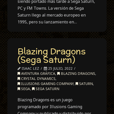
siendo portado más tarde a Sega Saturn,
PC y FM Towns. La versión de Sega
Saturn llego al mercado europeo en
1995, pero su lanzamiento en…
Blazing Dragons
(Sega Saturn)
ISAAC LEZ
25 JULIO, 2022
AVENTURA GRÁFICA
,
BLAZING DRAGONS
,
CRYSTAL DYNAMICS
,
ILLUSIONS GAMING COMPANY
,
SATURN
,
SEGA
,
SEGA SATURN
Blazing Dragons es un juego
programado por Illusions Gaming
Company y publicado y distribuido por