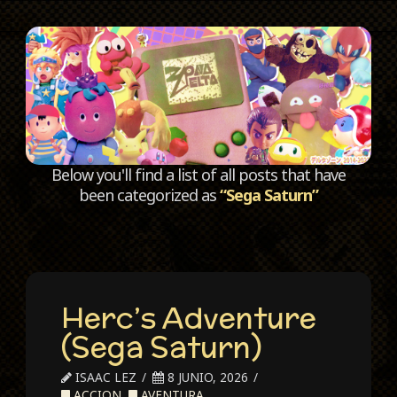
C
Below you'll find a list of all posts that have
been categorized as
“Sega Saturn”
Herc’s Adventure
(Sega Saturn)
ISAAC LEZ
8 JUNIO, 2026
ACCION
,
AVENTURA
,