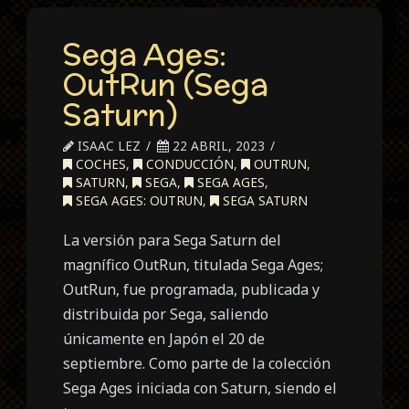
Sega Ages:
OutRun (Sega
Saturn)
ISAAC LEZ
22 ABRIL, 2023
COCHES
,
CONDUCCIÓN
,
OUTRUN
,
SATURN
,
SEGA
,
SEGA AGES
,
SEGA AGES: OUTRUN
,
SEGA SATURN
La versión para Sega Saturn del
magnífico OutRun, titulada Sega Ages;
OutRun, fue programada, publicada y
distribuida por Sega, saliendo
únicamente en Japón el 20 de
septiembre. Como parte de la colección
Sega Ages iniciada con Saturn, siendo el