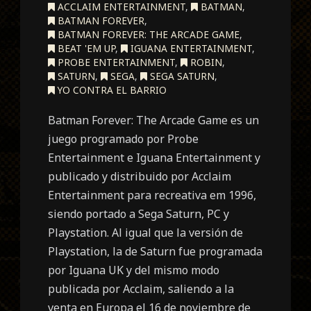
ACCLAIM ENTERTAINMENT
,
BATMAN
,
BATMAN FOREVER
,
BATMAN FOREVER: THE ARCADE GAME
,
BEAT 'EM UP
,
IGUANA ENTERTAINMENT
,
PROBE ENTERTAINMENT
,
ROBIN
,
SATURN
,
SEGA
,
SEGA SATURN
,
YO CONTRA EL BARRIO
Batman Forever: The Arcade Game es un
juego programado por Probe
Entertainment e Iguana Entertainment y
publicado y distribuido por Acclaim
Entertainment para recreativa em 1996,
siendo portado a Sega Saturn, PC y
Playstation. Al igual que la versión de
Playstation, la de Saturn fue programada
por Iguana UK y del mismo modo
publicada por Acclaim, saliendo a la
venta en Europa el 16 de noviembre de