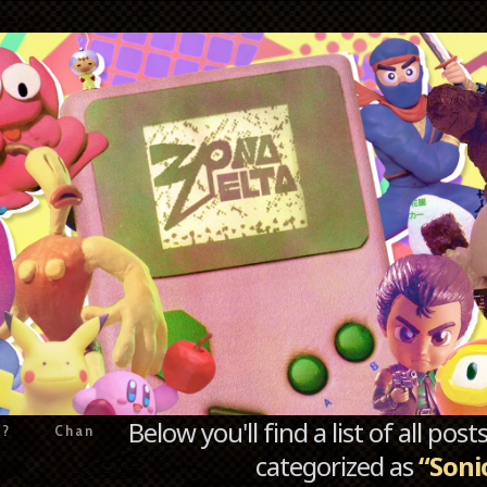
Below you'll find a list of all po
e?
Chan
categorized as
“Soni