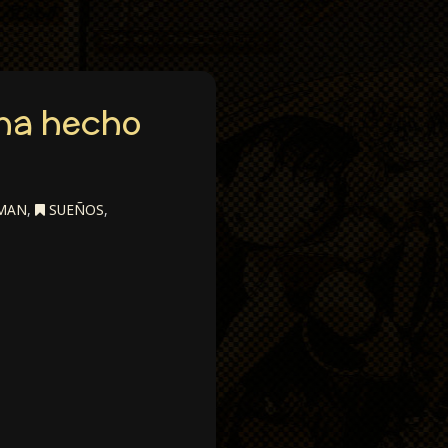
 ha hecho
MAN
,
SUEÑOS
,