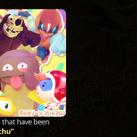
Catego
Archi
sts that have been
chu”