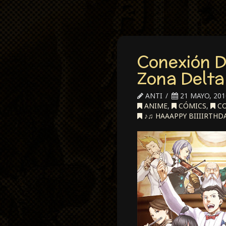
Conexión D
Zona Delta 
ANTI
21 MAYO, 201
ANIME
,
CÓMICS
,
CO
♪♫ HAAAPPY BIIIIRTHD