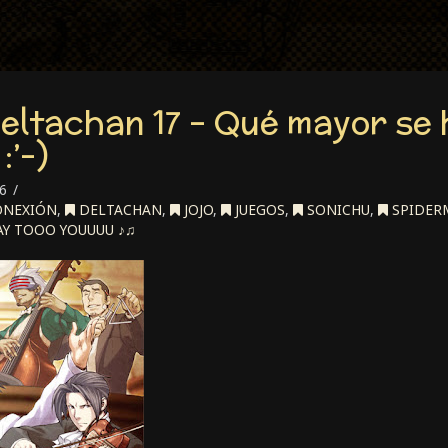
eltachan 17 – Qué mayor se
:’-)
6
NEXIÓN
,
DELTACHAN
,
JOJO
,
JUEGOS
,
SONICHU
,
SPIDER
AY TOOO YOUUUU ♪♫