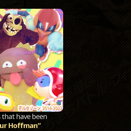
Catego
Archi
sts that have been
our Hoffman”