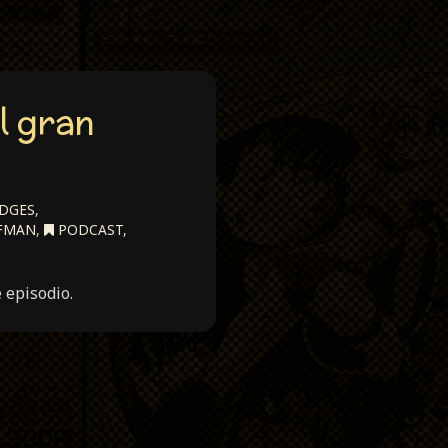
El gran
IDGES
,
FFMAN
,
PODCAST
,
 episodio.