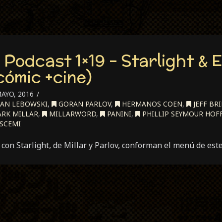
i Podcast 1×19 – Starlight & 
cómic +cine)
AYO, 2016
RAN LEBOWSKI
,
GORAN PARLOV
,
HERMANOS COEN
,
JEFF BR
RK MILLAR
,
MILLARWORD
,
PANINI
,
PHILLIP SEYMOUR HO
SCEMI
con Starlight, de Millar y Parlov, conforman el menú de este