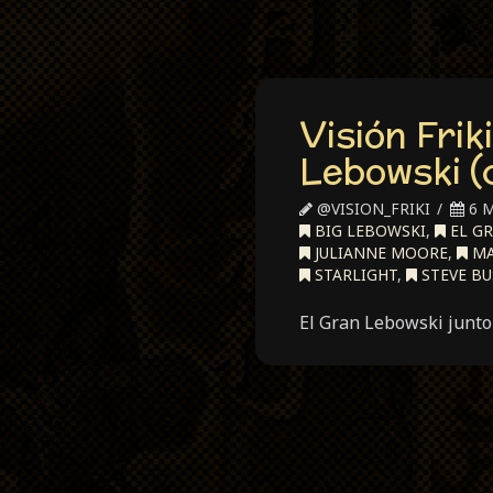
Visión Frik
Lebowski (
@VISION_FRIKI
6 M
BIG LEBOWSKI
,
EL G
JULIANNE MOORE
,
MA
STARLIGHT
,
STEVE BU
El Gran Lebowski junto 