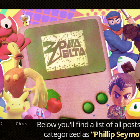
Below you'll find a list of all po
e?
Chan
categorized as
“Phillip Seym