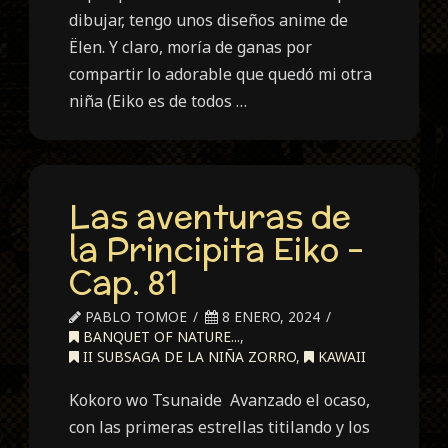
dibujar, tengo unos diseños anime de
Ëlen. Y claro, moría de ganas por
compartir lo adorable que quedó mi otra
niña (Eiko es de todos …
Las aventuras de
la Principita Eiko –
Cap. 81
PABLO TOMOE
8 ENERO, 2024
BANQUET OF NATURE...
,
II SUBSAGA DE LA NIÑA ZORRO
,
KAWAII
Kokoro wo Tsunaide Avanzado el ocaso,
con las primeras estrellas titilando y los