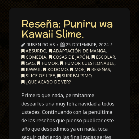
Reseña: Puniru wa
Kawaii Slime.
RUBEN ROJAS
25 DICIEMBRE, 2024
ABSURDO
,
ADAPTACIÓN DE MANGA
,
COMEDIA
,
COSAS DE JAPÓN
,
ESCOLAR
,
GAG
,
HUMOR
,
HUMOR CUESTIONABLE
,
KAWAII
,
KODOMO
,
MOE
,
RESEÑAS
,
SLICE OF LIFE
,
SURREALISMO
,
¿QUE ACABO DE VER?
Primero que nada, permitanme
desearles una muy feliz navidad a todos
ustedes. Continuando con la penúltima
de las reseñas que pienso publicar este
año que despedimos ya en nada, toca
seguir cubriendo las finalizadas series