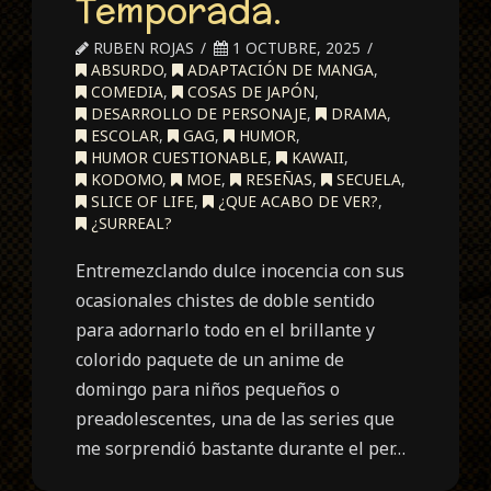
Temporada.
RUBEN ROJAS
1 OCTUBRE, 2025
ABSURDO
,
ADAPTACIÓN DE MANGA
,
COMEDIA
,
COSAS DE JAPÓN
,
DESARROLLO DE PERSONAJE
,
DRAMA
,
ESCOLAR
,
GAG
,
HUMOR
,
HUMOR CUESTIONABLE
,
KAWAII
,
KODOMO
,
MOE
,
RESEÑAS
,
SECUELA
,
SLICE OF LIFE
,
¿QUE ACABO DE VER?
,
¿SURREAL?
Entremezclando dulce inocencia con sus
ocasionales chistes de doble sentido
para adornarlo todo en el brillante y
colorido paquete de un anime de
domingo para niños pequeños o
preadolescentes, una de las series que
me sorprendió bastante durante el per…