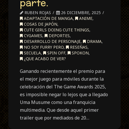
parte.
RUBEN ROJAS
26 DICIEMBRE, 2025
ADAPTACIÓN DE MANGA
,
ANIME
,
COSAS DE JAPÓN
,
CUTE GIRLS DOING CUTE THINGS
,
CYGAMES
,
DEPORTES
,
DESARROLLO DE PERSONAJE
,
DRAMA
,
NO SOY FURRY PERO
,
RESEÑAS
,
SECUELA
,
SPIN OFF
,
SPOKON
,
¿QUE ACABO DE VER?
Ganando recientemente el premio para
el mejor juego para móviles durante la
celebración del The Game Awards 2025,
es imposible negar lo lejos que a llegado
Uma Musume como una franquicia
multimedia. Que desde aquel primer
trailer que por mediados de 20…