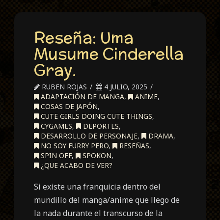
Reseña: Uma
Musume Cinderella
Gray.
RUBEN ROJAS
4 JULIO, 2025
ADAPTACIÓN DE MANGA
,
ANIME
,
COSAS DE JAPÓN
,
CUTE GIRLS DOING CUTE THINGS
,
CYGAMES
,
DEPORTES
,
DESARROLLO DE PERSONAJE
,
DRAMA
,
NO SOY FURRY PERO
,
RESEÑAS
,
SPIN OFF
,
SPOKON
,
¿QUE ACABO DE VER?
Si existe una franquicia dentro del
mundillo del manga/anime que llego de
la nada durante el transcurso de la