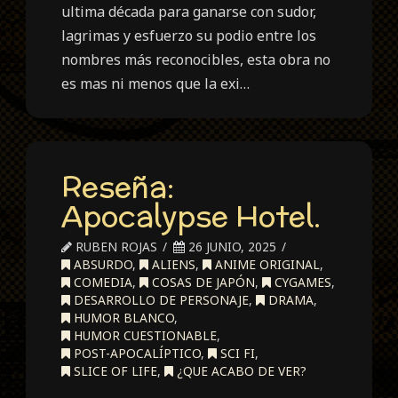
ultima década para ganarse con sudor,
lagrimas y esfuerzo su podio entre los
nombres más reconocibles, esta obra no
es mas ni menos que la exi…
Reseña:
Apocalypse Hotel.
RUBEN ROJAS
26 JUNIO, 2025
ABSURDO
,
ALIENS
,
ANIME ORIGINAL
,
COMEDIA
,
COSAS DE JAPÓN
,
CYGAMES
,
DESARROLLO DE PERSONAJE
,
DRAMA
,
HUMOR BLANCO
,
HUMOR CUESTIONABLE
,
POST-APOCALÍPTICO
,
SCI FI
,
SLICE OF LIFE
,
¿QUE ACABO DE VER?