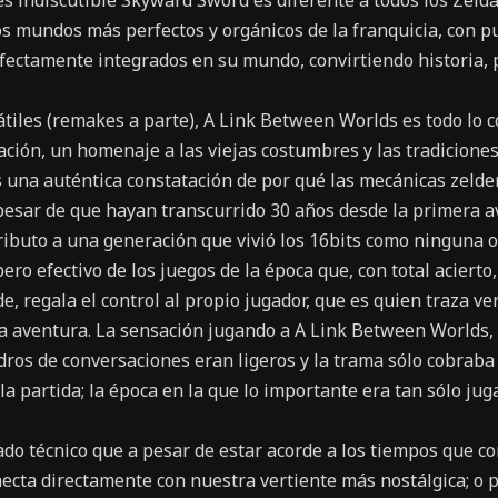
 indiscutible Skyward Sword es diferente a todos los Zelda
os mundos más perfectos y orgánicos de la franquicia, con p
rfectamente integrados en su mundo, convirtiendo historia, 
átiles (remakes a parte), A Link Between Worlds es todo lo 
ación, un homenaje a las viejas costumbres y las tradicione
s una auténtica constatación de por qué las mecánicas zelde
 pesar de que hayan transcurrido 30 años desde la primera a
ibuto a una generación que vivió los 16bits como ninguna ot
ro efectivo de los juegos de la época que, con total acierto
nde, regala el control al propio jugador, que es quien traza 
la aventura. La sensación jugando a A Link Between Worlds, e
adros de conversaciones eran ligeros y la trama sólo cobrab
 partida; la época en la que lo importante era tan sólo juga
do técnico que a pesar de estar acorde a los tiempos que co
necta directamente con nuestra vertiente más nostálgica; o 