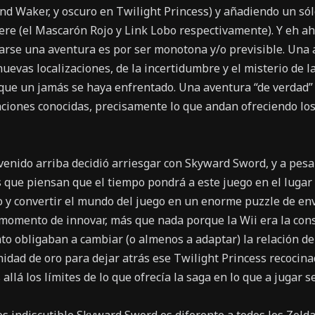
ind Waker, y oscuro en Twilight Princess) y añadiendo un só
ere (el Mascarón Rojo y Link Lobo respectivamente). Y eh ahí
zarse una aventura es por ser monotona y/o previsible. Una 
uevas localizaciones, de la incertidumbre y el misterio de la
s que un jamás se haya enfrentado. Una aventura “de verdad
aciones conocidas, precisamente lo que andan ofreciendo los
enido arriba decidió arriesgar con Skyward Sword, y a pesa
os que piensan que el tiempo pondrá a este juego en el luga
o y convertir el mundo del juego en un enorme puzzle de en
momento de innovar, más que nada porque la Wii era la cons
to obligaban a cambiar (o almenos a adaptar) la relación de
idad de oro para dejar atrás ese Twilight Princess recocina
allá los límites de lo que ofrecía la saga en lo que a jugar se