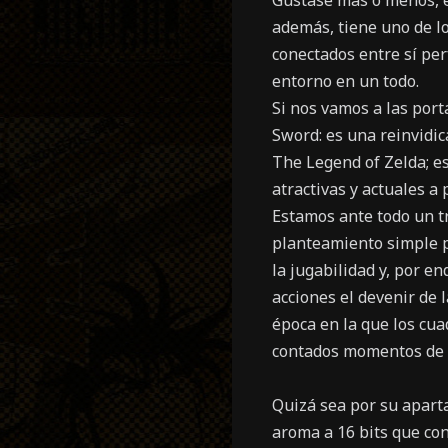
Gustase más o menos, es
además, tiene uno de l
conectados entre sí pe
entorno en un todo.
Si nos vamos a las port
Sword: es una reinvidic
The Legend of Zelda; e
atractivas y actuales a
Estamos ante todo un tr
planteamiento simple pe
la jugabilidad y, por e
acciones el devenir de 
época en la que los cu
contados momentos de la
Quizá sea por su aparta
aroma a 16 bits que co