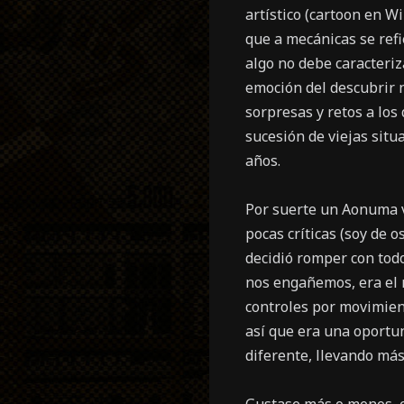
artístico (cartoon en W
que a mecánicas se refi
algo no debe caracteri
emoción del descubrir n
sorpresas y retos a lo
sucesión de viejas situ
años.
Por suerte un Aonuma v
pocas críticas (soy de 
decidió romper con tod
nos engañemos, era el 
controles por movimien
así que era una oportun
diferente, llevando más 