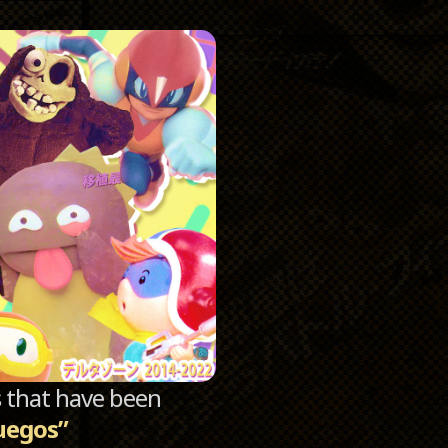
Catego
Archi
sts that have been
uegos”