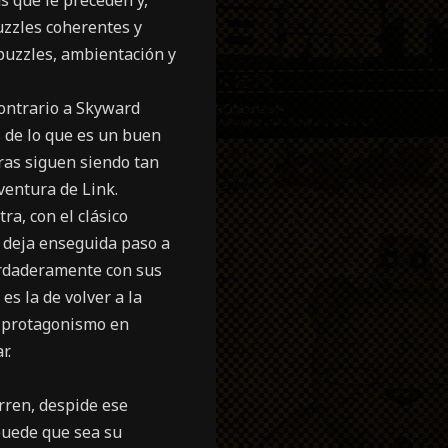
s que le preceden y,
uzzles coherentes y
puzzles, ambientación y
contrario a Skyward
s de lo que es un buen
ras siguen siendo tan
ventura de Link.
ra, con el clásico
, deja enseguida paso a
verdaderamente con sus
s la de volver a la
a protagonismo en
r.
rren, despide ese
puede que sea su