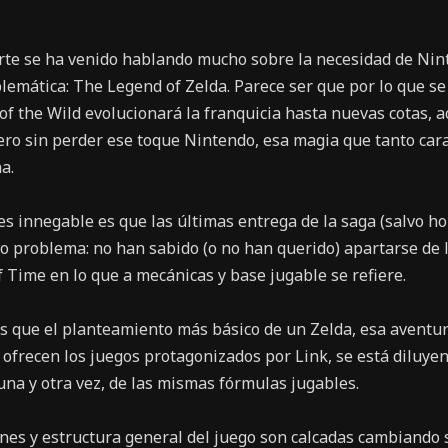
rte se ha venido hablando mucho sobre la necesidad de Nin
mática: The Legend of Zelda. Parece ser que por lo que se v
f the Wild evolucionará la franquicia hasta nuevas cotas, 
ero sin perder ese toque Nintendo, esa magia que tanto cara
a.
es innegable es que las últimas entrega de la saga (salvo h
o problema: no han sabido (o no han querido) apartarse de
 Time en lo que a mecánicas y base jugable se refiere.
es que el planteamiento más básico de un Zelda, esa aventur
e ofrecen los juegos protagonizados por Link, se está diluy
 una y otra vez, de las mismas fórmulas jugables.
nes y estructura general del juego son calcadas cambiando 