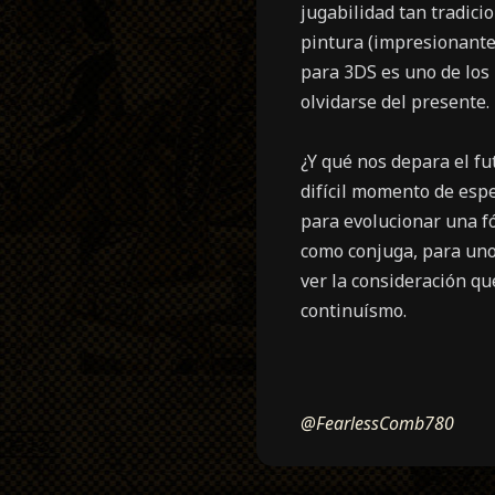
jugabilidad tan tradici
pintura (impresionante
para 3DS es uno de los 
olvidarse del presente.
¿Y qué nos depara el fu
difícil momento de espe
para evolucionar una fó
como conjuga, para uno
ver la consideración q
continuísmo.
@FearlessComb780