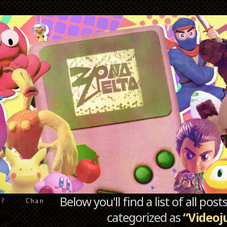
Below you'll find a list of all po
e?
Chan
categorized as
“Videoj