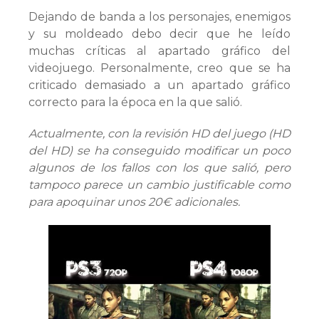
Dejando de banda a los personajes, enemigos
y su moldeado debo decir que he leído
muchas críticas al apartado gráfico del
videojuego. Personalmente, creo que se ha
criticado demasiado a un apartado gráfico
correcto para la época en la que salió.
Actualmente, con la revisión HD del juego (HD
del HD) se ha conseguido modificar un poco
algunos de los fallos con los que salió, pero
tampoco parece un cambio justificable como
para apoquinar unos 20€ adicionales.