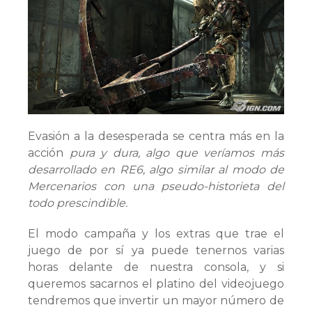
Evasión a la desesperada se centra más en la
acción
pura y dura, algo que veríamos más
desarrollado en RE6, algo similar al modo de
Mercenarios con una pseudo-historieta del
todo prescindible.
El modo campaña y los extras que trae el
juego de por sí ya puede tenernos varias
horas delante de nuestra consola, y si
queremos sacarnos el platino del videojuego
tendremos que invertir un mayor número de