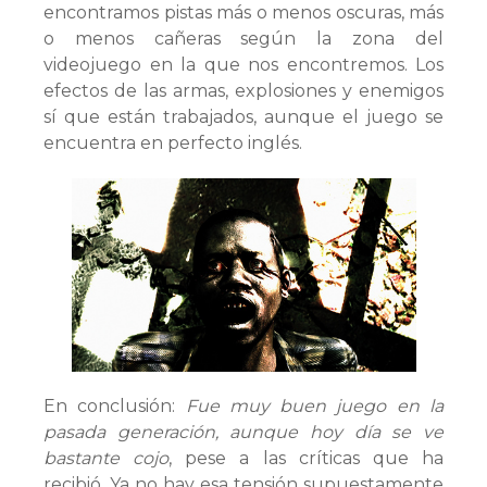
encontramos pistas más o menos oscuras, más
o menos cañeras según la zona del
videojuego en la que nos encontremos. Los
efectos de las armas, explosiones y enemigos
sí que están trabajados, aunque el juego se
encuentra en perfecto inglés.
En conclusión:
Fue muy buen juego en la
pasada generación, aunque hoy día se ve
bastante cojo
, pese a las críticas que ha
recibió. Ya no hay esa tensión supuestamente