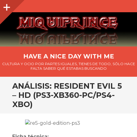
Barra
lateral
HAVE A NICE DAY WITH ME
CULTURA Y OCIO POR PARTES IGUALES, TIENES DE TODO, SÓLO HACE
FALTA SABER QUÉ ESTABAS BUSCANDO
ANÁLISIS: RESIDENT EVIL 5
– HD (PS3-XB360-PC/PS4-
XBO)
Ficha técnica: