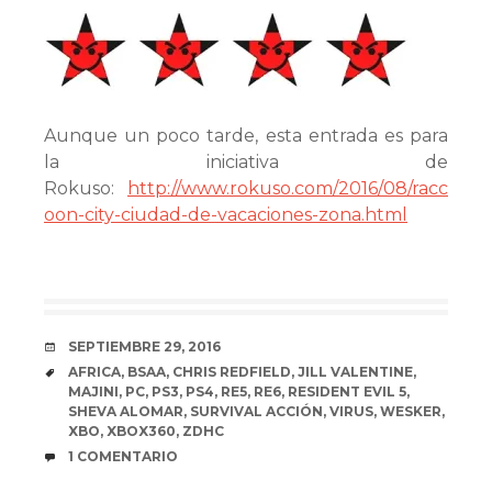
Aunque un poco tarde, esta entrada es para
la iniciativa de
Rokuso:
http://www.rokuso.com/2016/08/racc
oon-city-ciudad-de-vacaciones-zona.html
FECHA
SEPTIEMBRE 29, 2016
ETIQUETAS
AFRICA
,
BSAA
,
CHRIS REDFIELD
,
JILL VALENTINE
,
MAJINI
,
PC
,
PS3
,
PS4
,
RE5
,
RE6
,
RESIDENT EVIL 5
,
SHEVA ALOMAR
,
SURVIVAL ACCIÓN
,
VIRUS
,
WESKER
,
XBO
,
XBOX360
,
ZDHC
COMENTARIOS
1 COMENTARIO