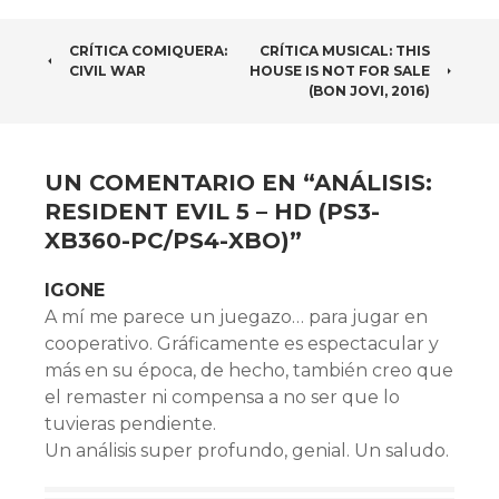
NAVEGADOR
CRÍTICA COMIQUERA:
CRÍTICA MUSICAL: THIS
CIVIL WAR
HOUSE IS NOT FOR SALE
DE
(BON JOVI, 2016)
ARTÍCULOS
UN COMENTARIO EN “
ANÁLISIS:
RESIDENT EVIL 5 – HD (PS3-
XB360-PC/PS4-XBO)
”
IGONE
A mí me parece un juegazo… para jugar en
cooperativo. Gráficamente es espectacular y
más en su época, de hecho, también creo que
el remaster ni compensa a no ser que lo
tuvieras pendiente.
Un análisis super profundo, genial. Un saludo.