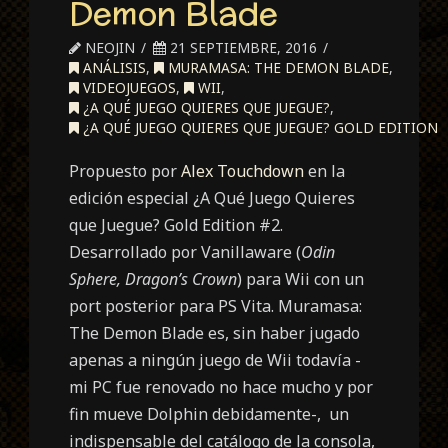
Demon Blade
NEOJIN
21 SEPTIEMBRE, 2016
ANÁLISIS
,
MURAMASA: THE DEMON BLADE
,
VIDEOJUEGOS
,
WII
,
¿A QUÉ JUEGO QUIERES QUE JUEGUE?
,
¿A QUÉ JUEGO QUIERES QUE JUEGUE? GOLD EDITION
Propuesto por
Alex Touchdown
en la
edición especial ¿A Qué Juego Quieres
que Juegue? Gold Edition #2.
Desarrollado por Vanillaware (
Odin
Sphere, Dragon’s Crown
) para Wii con un
port posterior para PS Vita. Muramasa:
The Demon Blade es, sin haber jugado
apenas a ningún juego de Wii todavía -
mi PC fue renovado no hace mucho y por
fin mueve Dolphin debidamente-, un
indispensable del catálogo de la consola,