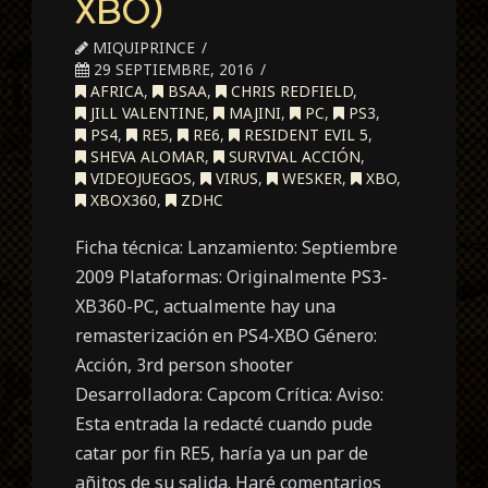
XBO)
MIQUIPRINCE
29 SEPTIEMBRE, 2016
AFRICA
,
BSAA
,
CHRIS REDFIELD
,
JILL VALENTINE
,
MAJINI
,
PC
,
PS3
,
PS4
,
RE5
,
RE6
,
RESIDENT EVIL 5
,
SHEVA ALOMAR
,
SURVIVAL ACCIÓN
,
VIDEOJUEGOS
,
VIRUS
,
WESKER
,
XBO
,
XBOX360
,
ZDHC
Ficha técnica: Lanzamiento: Septiembre
2009 Plataformas: Originalmente PS3-
XB360-PC, actualmente hay una
remasterización en PS4-XBO Género:
Acción, 3rd person shooter
Desarrolladora: Capcom Crítica: Aviso:
Esta entrada la redacté cuando pude
catar por fin RE5, haría ya un par de
añitos de su salida. Haré comentarios