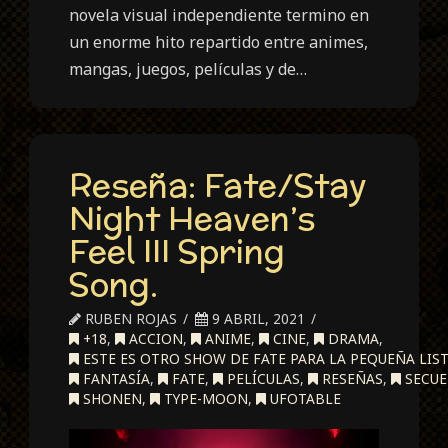
novela visual independiente termino en
un enorme hito repartido entre animes,
mangas, juegos, películas y de…
Reseña: Fate/Stay
Night Heaven’s
Feel III Spring
Song.
RUBEN ROJAS
9 ABRIL, 2021
+18
,
ACCION
,
ANIME
,
CINE
,
DRAMA
,
ESTE ES OTRO SHOW DE FATE PARA LA PEQUEÑA LIST
FANTASÍA
,
FATE
,
PELÍCULAS
,
RESEÑAS
,
SECUE
SHONEN
,
TYPE-MOON
,
UFOTABLE