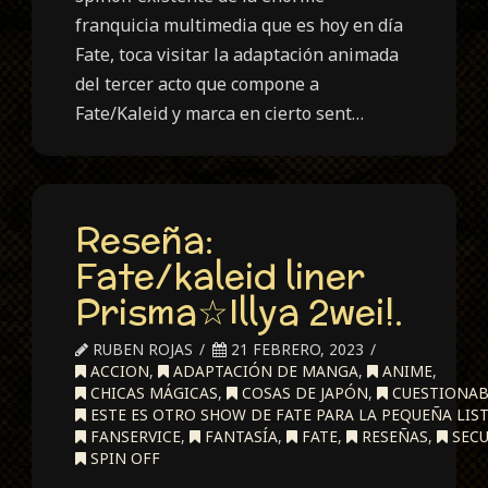
franquicia multimedia que es hoy en día
Fate, toca visitar la adaptación animada
del tercer acto que compone a
Fate/Kaleid y marca en cierto sent…
Reseña:
Fate/kaleid liner
Prisma☆Illya 2wei!.
RUBEN ROJAS
21 FEBRERO, 2023
ACCION
,
ADAPTACIÓN DE MANGA
,
ANIME
,
CHICAS MÁGICAS
,
COSAS DE JAPÓN
,
CUESTIONAB
ESTE ES OTRO SHOW DE FATE PARA LA PEQUEÑA LIST
FANSERVICE
,
FANTASÍA
,
FATE
,
RESEÑAS
,
SECU
SPIN OFF