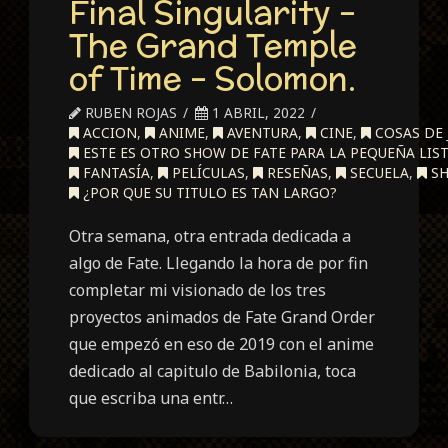
Final Singularity –
The Grand Temple
of Time – Solomon.
RUBEN ROJAS
1 ABRIL, 2022
ACCION
,
ANIME
,
AVENTURA
,
CINE
,
COSAS DE
ESTE ES OTRO SHOW DE FATE PARA LA PEQUEÑA LIST
FANTASÍA
,
PELÍCULAS
,
RESEÑAS
,
SECUELA
,
S
¿POR QUE SU TITULO ES TAN LARGO?
Otra semana, otra entrada dedicada a
algo de Fate. Llegando la hora de por fin
completar mi visionado de los tres
proyectos animados de Fate Grand Order
que empezó en eso de 2019 con el anime
dedicado al capitulo de Babilonia, toca
que escriba una entr…