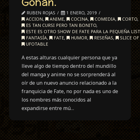
Gohan.
RUBEN ROJAS
1 ENERO, 2019
ACCION
,
ANIME
,
COCINA
,
COMEDIA
,
CORTO
,
ES TAN CURSI PERO TAN BONITO
,
ESTE ES OTRO SHOW DE FATE PARA LA PEQUEÑA LIST
FANTASÍA
,
FATE
,
HUMOR
,
RESEÑAS
,
SLICE OF 
UFOTABLE
A estas alturas cualquier persona que ya
lleve algo de tiempo dentro del mundillo
del manga y anime no se sorprenderá al
oír de un nuevo anuncio relacionado a la
franquicia de Fate, no por nada es uno de
los nombres más conocidos al
expandirse entre mú…