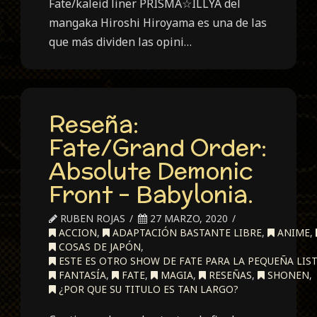
Fate/kaleid liner PRISMA☆ILLYA del
mangaka Hiroshi Hiroyama es una de las
que más dividen las opini…
Reseña:
Fate/Grand Order:
Absolute Demonic
Front – Babylonia.
RUBEN ROJAS
27 MARZO, 2020
ACCION
,
ADAPTACIÓN BASTANTE LIBRE
,
ANIME
,
COSAS DE JAPÓN
,
ESTE ES OTRO SHOW DE FATE PARA LA PEQUEÑA LIST
FANTASÍA
,
FATE
,
MAGIA
,
RESEÑAS
,
SHONEN
,
¿POR QUE SU TITULO ES TAN LARGO?