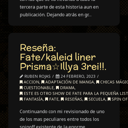
tercera parte de esta historia aun en
publicación. Dejando atrás en gr…
Reseña:
Fate/kaleid liner
Prisma☆Illya 3rei!!.
RUBEN ROJAS
24 FEBRERO, 2023
ACCION
,
ADAPTACIÓN DE MANGA
,
CHICAS MÁGI
CUESTIONABLE
,
DRAMA
,
ESTE ES OTRO SHOW DE FATE PARA LA PEQUEÑA LIST
FANTASÍA
,
FATE
,
RESEÑAS
,
SECUELA
,
SPIN OF
Continuando con mi revisionado de uno
de los mas peculiares entre todos los
spinoff existente de la enorme