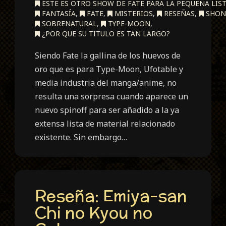
ESTE ES OTRO SHOW DE FATE PARA LA PEQUEÑA LIST
FANTASÍA
,
FATE
,
MISTERIOS
,
RESEÑAS
,
SHON
SOBRENATURAL
,
TYPE-MOON
,
¿POR QUE SU TITULO ES TAN LARGO?
Siendo Fate la gallina de los huevos de
oro que es para Type-Moon, Ufotable y
media industria del manga/anime, no
resulta una sorpresa cuando aparece un
nuevo spinoff para ser añadido a la ya
extensa lista de material relacionado
existente. Sin embargo…
Reseña: Emiya-san
Chi no Kyou no