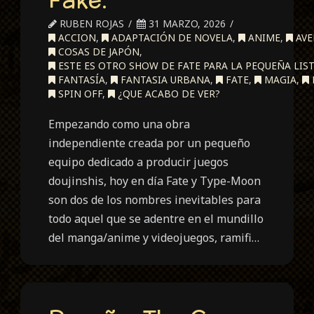
RUBEN ROJAS
31 MARZO, 2026
ACCION
,
ADAPTACIÓN DE NOVELA
,
ANIME
,
AVE
COSAS DE JAPÓN
,
ESTE ES OTRO SHOW DE FATE PARA LA PEQUEÑA LIST
FANTASÍA
,
FANTASIA URBANA
,
FATE
,
MAGIA
,
SPIN OFF
,
¿QUE ACABO DE VER?
Empezando como una obra
independiente creada por un pequeño
equipo dedicado a producir juegos
doujinshis, hoy en día Fate y Type-Moon
son dos de los nombres inevitables para
todo aquel que se adentre en el mundillo
del manga/anime y videojuegos, ramifi…