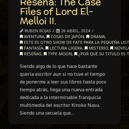
Reseña: The Case
Files of Lord El-
Melloi II.
RUBEN ROJAS
26 ABRIL, 2024
AVENTURA
,
COSAS DE JAPÓN
,
DRAMA
,
ESTE ES OTRO SHOW DE FATE PARA LA PEQUEÑA LIST
FANTASÍA
,
LECTURA LIGERA
,
MISTERIO
,
NOVELA
RESEÑAS
,
TYPE-MOON
,
¿POR QUE SU TITULO ES 
Siendo algo de lo que hace bastante
quería escribir aun si no tuve el tiempo
de ponerme a leer sus libros hasta poco
tiempo atrás, llega una nueva entrada
dedicada a la interminable franquicia
multimedia del escritor Kinoko Nasu.
Siendo una secuela que…