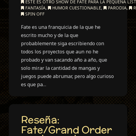
ESTE ES OTRO SHOW DE FATE PARA LA PEQUEÑA LIST
FANTASÍA
,
HUMOR CUESTIONABLE
,
PARODIA
,
R
SPIN OFF
Fate es una franquicia de la que he
escrito mucho y de la que
probablemente siga escribiendo con
todos los proyectos que aun no he
probado y van sacando año a año, que
solo mirar la cantidad de mangas y
juegos puede abrumar, pero algo curioso
es que pa…
Reseña:
Fate/Grand Order