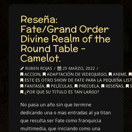
Reseña:
Fate/Grand Order
Divine Realm of the
Round Table –
Camelot.
RUBEN ROJAS
25 MARZO, 2022
ACCION
,
ADAPTACIÓN DE VIDEOJUEGO
,
ANIME
,
ESTE ES OTRO SHOW DE FATE PARA LA PEQUEÑA LIST
FANTASÍA
,
PELÍCULAS
,
PRECUELA
,
RESEÑAS
,
S
¿POR QUE SU TITULO ES TAN LARGO?
No pasa un año sin que termine
dedicando una o mas entradas al ya titan
que resulta ser Fate como franquicia
multimedia, que iniciando como una