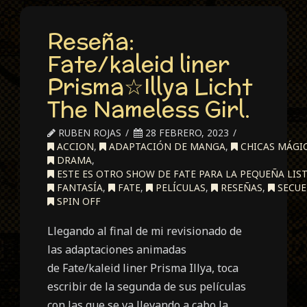
Reseña:
Fate/kaleid liner
Prisma☆Illya Licht
The Nameless Girl.
RUBEN ROJAS
28 FEBRERO, 2023
ACCION
,
ADAPTACIÓN DE MANGA
,
CHICAS MÁGI
DRAMA
,
ESTE ES OTRO SHOW DE FATE PARA LA PEQUEÑA LIST
FANTASÍA
,
FATE
,
PELÍCULAS
,
RESEÑAS
,
SECUE
SPIN OFF
Llegando al final de mi revisionado de
las adaptaciones animadas
de Fate/kaleid liner Prisma Illya, toca
escribir de la segunda de sus películas
con las que se va llevando a cabo la