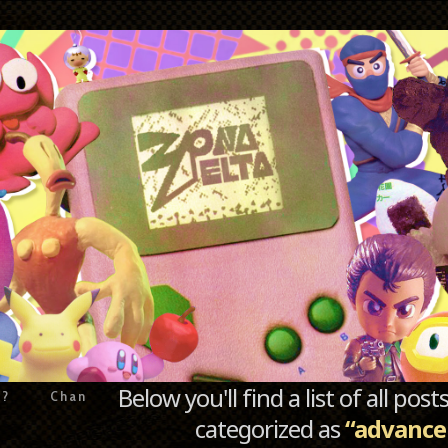
Below you'll find a list of all po
e?
Chan
categorized as
“advance