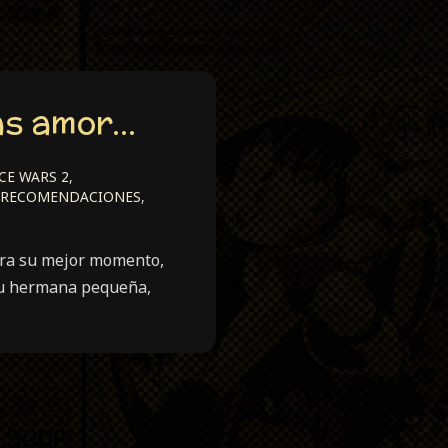
ás amor…
E WARS 2
,
RECOMENDACIONES
,
hora su mejor momento,
 su hermana pequeña,