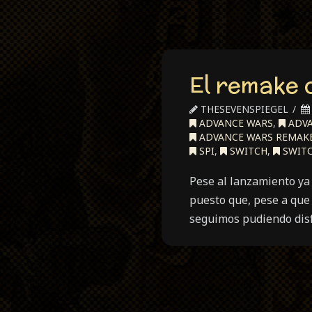
El remake
THESEVENSPIEGEL
ADVANCE WARS
,
ADVA
ADVANCE WARS REMAK
SPI
,
SWITCH
,
SWITC
Pese al lanzamiento ya
puesto que, pese a que
seguimos pudiendo disf