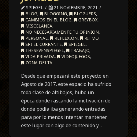
SPIEGEL
21 NOVIEMBRE, 2021
BLOG
,
BLOGGING
,
BLOGUERS
,
CAMBIOS EN EL BLOG
,
GREYBOX
,
MISCELANEA
,
NO NECESARIAMENTE TU OPINION
,
PERSONAL
,
REFLEXIÓN
,
RITMO
,
SPI EL CURRANTE
,
SPIEGEL
,
THESEVENSPIEGEL
,
TRABAJO
,
VIDA PRIVADA
,
VIDEOJUEGOS
,
ZONA DELTA
Desde que empezará este proyecto en
Agosto de 2017, este espacio ha sufrido
toda clase de altibajos, hubo un
época donde rascando la motivación de
donde podía iba generando entradas
para por lo menos intentar mantener
este lugar con algo de contenido y…