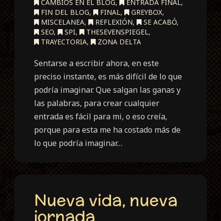
CAMBIOS EN EL BLOG
,
ENTRADA FINAL
,
FIN DEL BLOG
,
FINAL
,
GREYBOX
,
MISCELANEA
,
REFLEXIÓN
,
SE ACABÓ
,
SEO
,
SPI
,
THESEVENSPIEGEL
,
TRAYECTORIA
,
ZONA DELTA
Sentarse a escribir ahora, en este
preciso instante, es más difícil de lo que
podría imaginar. Que salgan las ganas y
las palabras, para crear cualquier
entrada es fácil para mi, o eso creía,
porque para esta me ha costado más de
lo que podría imaginar…
Nueva vida, nueva
jornada