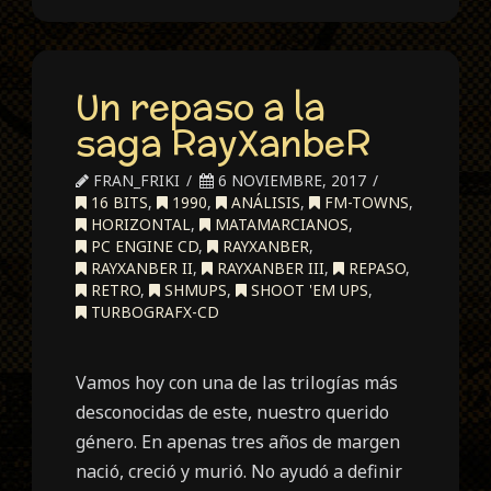
Un repaso a la
saga RayXanbeR
FRAN_FRIKI
6 NOVIEMBRE, 2017
16 BITS
,
1990
,
ANÁLISIS
,
FM-TOWNS
,
HORIZONTAL
,
MATAMARCIANOS
,
PC ENGINE CD
,
RAYXANBER
,
RAYXANBER II
,
RAYXANBER III
,
REPASO
,
RETRO
,
SHMUPS
,
SHOOT 'EM UPS
,
TURBOGRAFX-CD
Vamos hoy con una de las trilogías más
desconocidas de este, nuestro querido
género. En apenas tres años de margen
nació, creció y murió. No ayudó a definir