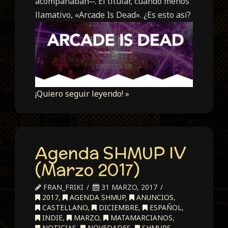
acompañaban─. El titular, cuando menos
llamativo, «Arcade Is Dead». ¿Es esto así?
¡Quiero seguir leyendo! »
Agenda SHMUP IV
(Marzo 2017)
FRAN_FRIKI
31 MARZO, 2017
2017
,
AGENDA SHMUP
,
ANUNCIOS
,
CASTELLANO
,
DICIEMBRE
,
ESPAÑOL
,
INDIE
,
MARZO
,
MATAMARCIANOS
,
NOTICIAS
,
NOVEDADES
,
SHMUPS
,