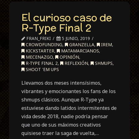
El curioso caso de
R-Type Final 2
FRAN_FRIKI
5 JUNIO, 2019
CROWDFUNDING
,
GRANZELLA
,
IREM
,
KICKSTARTER
,
MATAMARCIANOS
,
MECENAZGO
,
OPINIÓN
,
R-TYPE FINAL 2
,
REFLEXIÓN
,
SHMUPS
,
SHOOT 'EM UPS
Llevamos dos meses intensísimos,
vibrantes y emocionantes los fans de los
shmups clásicos. Aunque R-Type ya
estuviese dando latidos intermitentes de
vida desde 2018, nadie podría pensar
que uno de sus máximos creativos
quisiese traer la saga de vuelta,…