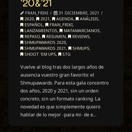
’20&’21
FRAN_FRIKI
31 DICIEMBRE, 2021
2020
,
2021
,
AGENDA
,
ANÁLISIS
,
ESPAÑOL
,
FRAN_FRIKI
,
LANZAMIENTOS
,
MATAMARCIANOS
,
REPASO
,
RESUMEN
,
REVIEWS
,
SHMUPAWARDS 2020
,
SHMUPAWARDS 2021
,
SHMUPS
,
SHOOT 'EM UPS
,
STG
Vuelve al blog tras dos largos años de
ausencia vuestro gran favorito: el
Shmupawards. Para esta gala concentro
dos años, 2020 y 2021, sin un orden
concreto, sin un formato ranking. La
novedad es que simplemente quiero
hablar de lo mejor -para mi- de e…