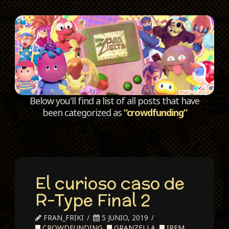
C
Below you'll find a list of all posts that have
been categorized as
“crowdfunding”
El curioso caso de
R-Type Final 2
FRAN_FRIKI
5 JUNIO, 2019
CROWDFUNDING
,
GRANZELLA
,
IREM
,