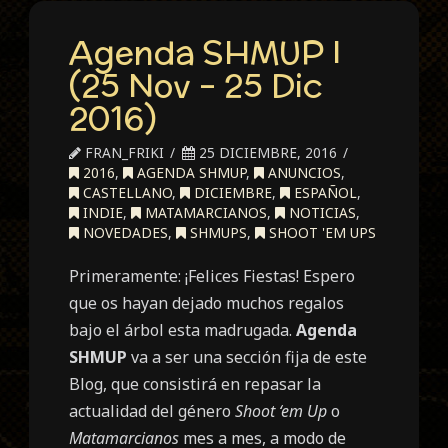
Agenda SHMUP I
(25 Nov – 25 Dic
2016)
FRAN_FRIKI
25 DICIEMBRE, 2016
2016
,
AGENDA SHMUP
,
ANUNCIOS
,
CASTELLANO
,
DICIEMBRE
,
ESPAÑOL
,
INDIE
,
MATAMARCIANOS
,
NOTICIAS
,
NOVEDADES
,
SHMUPS
,
SHOOT 'EM UPS
Primeramente: ¡Felices Fiestas! Espero
que os hayan dejado muchos regalos
bajo el árbol esta madrugada.
Agenda
SHMUP
va a ser una sección fija de este
Blog, que consistirá en repasar la
actualidad del género
Shoot ‘em Up
o
Matamarcianos
mes a mes, a modo de