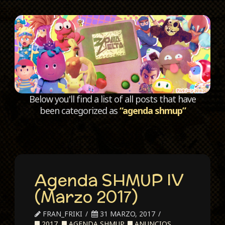
C
Below you'll find a list of all posts that have
been categorized as
“agenda shmup”
Agenda SHMUP IV
(Marzo 2017)
FRAN_FRIKI
31 MARZO, 2017
2017
,
AGENDA SHMUP
,
ANUNCIOS
,