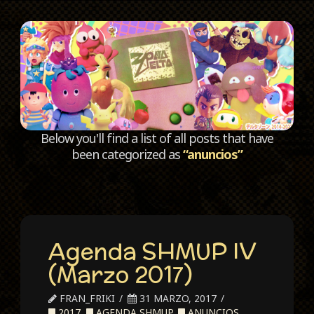
C
Below you'll find a list of all posts that have
been categorized as
“anuncios”
Agenda SHMUP IV
(Marzo 2017)
FRAN_FRIKI
31 MARZO, 2017
2017
,
AGENDA SHMUP
,
ANUNCIOS
,