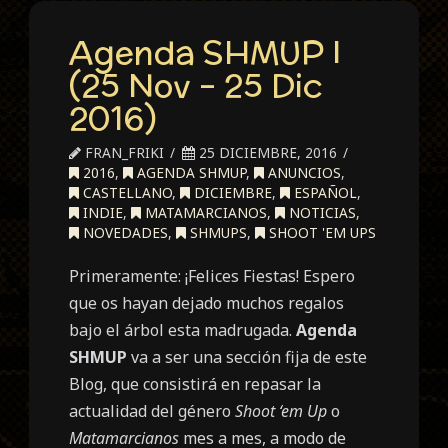
Agenda SHMUP I
(25 Nov – 25 Dic
2016)
FRAN_FRIKI
25 DICIEMBRE, 2016
2016
,
AGENDA SHMUP
,
ANUNCIOS
,
CASTELLANO
,
DICIEMBRE
,
ESPAÑOL
,
INDIE
,
MATAMARCIANOS
,
NOTICIAS
,
NOVEDADES
,
SHMUPS
,
SHOOT 'EM UPS
Primeramente: ¡Felices Fiestas! Espero
que os hayan dejado muchos regalos
bajo el árbol esta madrugada.
Agenda
SHMUP
va a ser una sección fija de este
Blog, que consistirá en repasar la
actualidad del género
Shoot ‘em Up
o
Matamarcianos
mes a mes, a modo de