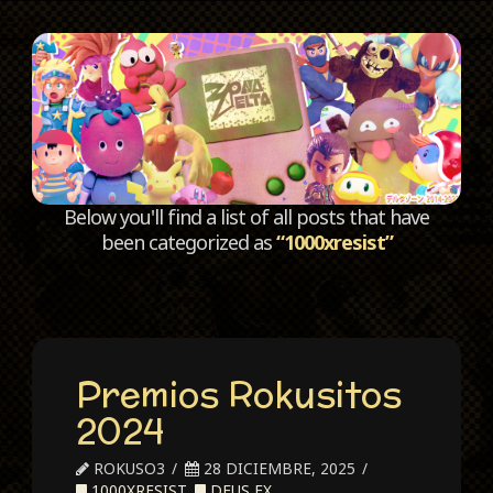
C
Below you'll find a list of all posts that have
been categorized as
“1000xresist”
Premios Rokusitos
2024
ROKUSO3
28 DICIEMBRE, 2025
1000XRESIST
,
DEUS EX
,