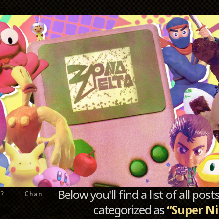
Below you'll find a list of all po
e?
Chan
categorized as
“Super N