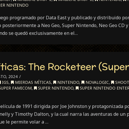
rd
ER NINTENDO
tle
uego programado por Data East y publicado y distribuido po
o posteriormente a Neo Geo, Super Nintendo, Neo Geo CD y 
ndo se quedó exclusivamente en el…
ticas: The Rocketeer (Supe
TO, 2024
IGS
,
MIERDAS MÍTICAS
,
NINTENDO
,
NOVALOGIC
,
SHOOT 
SUPER FAMICOM
,
SUPER NINTENDO
,
SUPER NINTENDO ENTE
lícula de 1991 dirigida por Joe Johnston y protagonizada por,
elly y Timothy Dalton, y la cual narra las aventuras de un p
e le permite volar a …