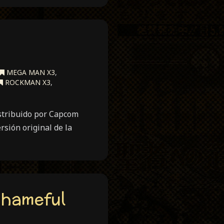
MEGA MAN X3
,
ROCKMAN X3
,
stribuido por Capcom
rsión original de la
Shameful