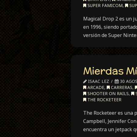
Ha
SUPER FAMICOM
,
SUP
Bat
Magical Drop 2 es un j
en 1996, siendo portad
versión de Super Ninte
Mierdas Mí
ISAAC LEZ
30 AGOS
ARCADE
,
CARRERAS
,
SHOOTER ON RAILS
,
THE ROCKETEER
The Rocketeer es una pe
Campbell, Jennifer Conn
encuentra un jetpack qu