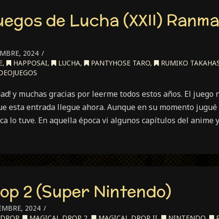
uegos de Lucha (XXII) Ranma
EMBRE, 2024
E
,
HAPPOSAI
,
LUCHA
,
PANTYHOSE TARO
,
RUMIKO TAKAHA
DEOJUEGOS
dad! y muchas gracias por leerme todos estos años. El juego
que esta entrada llegue ahora. Aunque en su momento jugué 
ca lo tuve. En aquella época vi algunos capítulos del anime 
ecial
egos
cha
op 2 (Super Nintendo)
II)
nma
EMBRE, 2024
 DROP
,
MAGICAL DROP 2
,
MAGICAL DROP II
,
NINTENDO
,
P