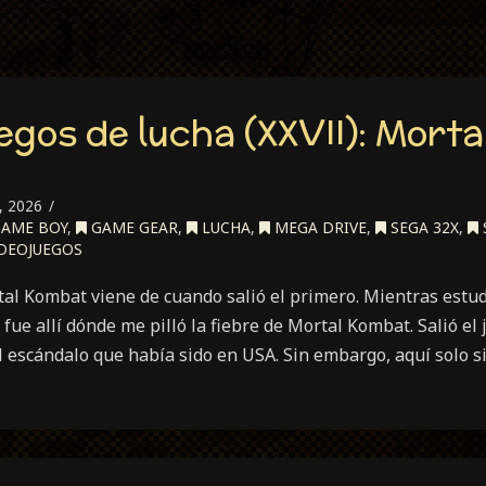
uegos de lucha (XXVII): Mort
 2026
AME BOY
,
GAME GEAR
,
LUCHA
,
MEGA DRIVE
,
SEGA 32X
,
DEOJUEGOS
rtal Kombat viene de cuando salió el primero. Mientras estu
 fue allí dónde me pilló la fiebre de Mortal Kombat. Salió el
el escándalo que había sido en USA. Sin embargo, aquí solo s
ecial
egos
ha