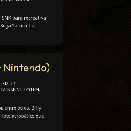
r SNK para recreativa
Sega Saturn. La
r Nintendo)
'EM UP
,
RTAINMENT SYSTEM
,
 entre otros, Billy
iloto acrobático que