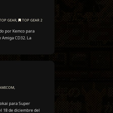
TOP GEAR
,
TOP GEAR 2
ido por Kemco para
y Amiga CD32. La
FAMICOM
,
Tokai para Super
l 18 de diciembre del