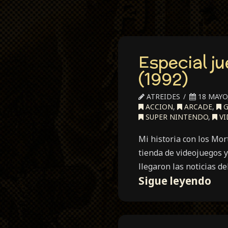
Especial j
(1992)
ATREIDES
18 MAYO,
ACCION
,
ARCADE
,
G
SUPER NINTENDO
,
VI
Mi historia con los Mo
tienda de videojuegos y
llegaron las noticias d
Esp
Sigue leyendo
ju
de
luc