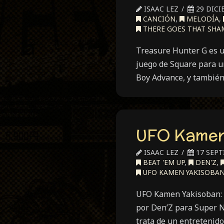
ISAAC LEZ
29 DICI
CANCIÓN
,
MELODÍA
,
THERE GOES THAT SHA
Treasure Hunter G es u
juego de Square para u
Boy Advance, y también
UFO Kamen 
ISAAC LEZ
17 SEPT
BEAT 'EM UP
,
DEN'Z
,
UFO KAMEN YAKISOBAN
UFO Kamen Yakisoban: K
por Den’Z para Super N
trata de un entretenid