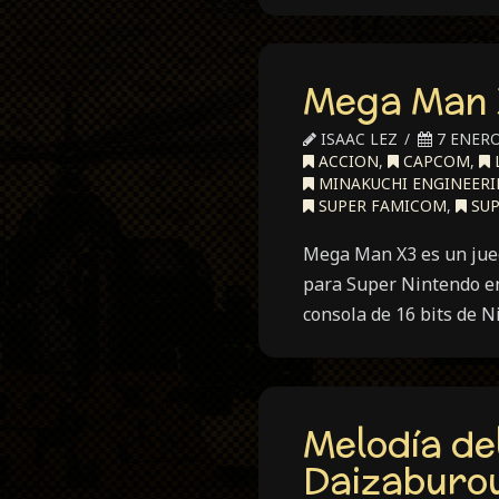
Mega Man 
ISAAC LEZ
7 ENERO
ACCION
,
CAPCOM
,
MINAKUCHI ENGINEER
SUPER FAMICOM
,
SUP
Mega Man X3 es un jue
para Super Nintendo en 
consola de 16 bits de 
Melodía de
Daizaburou