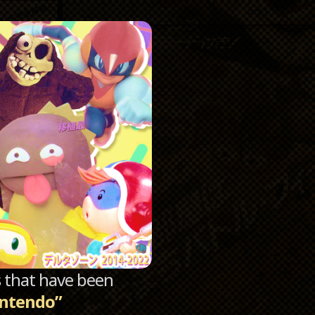
Catego
Archi
sts that have been
intendo”