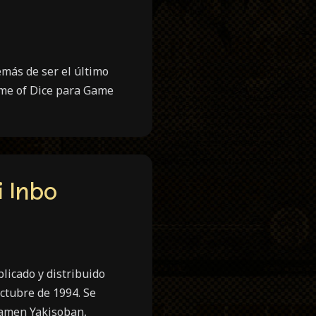
más de ser el último
ame of Dice para Game
 Inbo
licado y distribuido
ctubre de 1994. Se
Kamen Yakisoban,