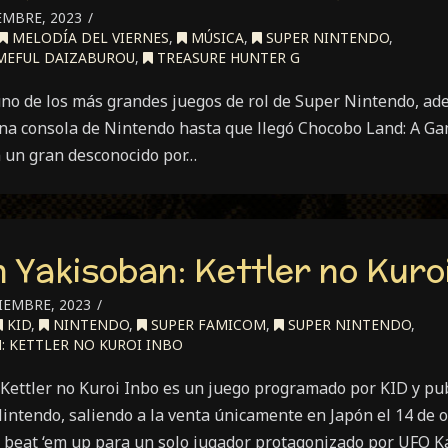
EMBRE, 2023
MELODÍA DEL VIERNES
,
MÚSICA
,
SUPER NINTENDO
,
MEFUL DAIZABUROU
,
TREASURE HUNTER G
no de los más grandes juegos de rol de Super Nintendo, ade
na consola de Nintendo hasta que llegó Chocobo Land: A G
 un gran desconocido por…
Yakisoban: Kettler no Kuroi
IEMBRE, 2023
KID
,
NINTENDO
,
SUPER FAMICOM
,
SUPER NINTENDO
,
: KETTLER NO KUROI INBO
ettler no Kuroi Inbo es un juego programado por KID y pub
intendo, saliendo a la venta únicamente en Japón el 14 de o
o beat ‘em up para un solo jugador protagonizado por UFO 