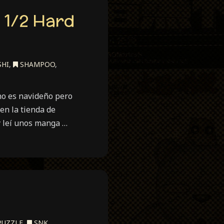
 1/2 Hard
SHI
,
SHAMPOO
,
 no es navideño pero
en la tienda de
y leí unos manga …
UZZLE
,
SNK
,