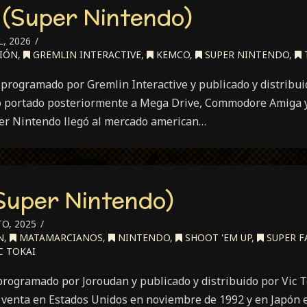
 (Super Nintendo)
VII):
rtal
, 2026
mbat
IÓN
,
GREMLIN INTERACTIVE
,
KEMCO
,
SUPER NINTENDO
,
92)
 programado por Gremlin Interactive y publicado y distribu
o portado posteriormente a Mega Drive, Commodore Amiga 
per Nintendo llegó al mercado american…
Super Nintendo)
O, 2025
N
,
MATAMARCIANOS
,
NINTENDO
,
SHOOT 'EM UP
,
SUPER 
C TOKAI
rogramado por Joroudan y publicado y distribuido por Vic 
a venta en Estados Unidos en noviembre de 1992 y en Japón e