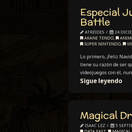
Especial J
Battle
ATREIDES
24 DICI
AKANE TENDO
,
ANIM
SUPER NINTENDO
,
VI
Lo primero, ¡Feliz Navi
tiene su razón de ser 
videojuegos con él, nun
Esp
Sigue leyendo
Ju
de
Lu
Magical Dr
(XX
Ra
ISAAC LEZ
5 SEPTI
1/2
DATA EAST
,
MAGICAL