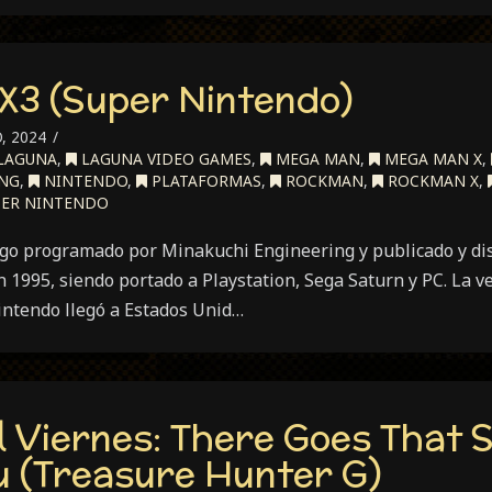
X3 (Super Nintendo)
, 2024
LAGUNA
,
LAGUNA VIDEO GAMES
,
MEGA MAN
,
MEGA MAN X
,
ING
,
NINTENDO
,
PLATAFORMAS
,
ROCKMAN
,
ROCKMAN X
,
ER NINTENDO
go programado por Minakuchi Engineering y publicado y di
1995, siendo portado a Playstation, Sega Saturn y PC. La ve
Nintendo llegó a Estados Unid…
l Viernes: There Goes That 
 (Treasure Hunter G)