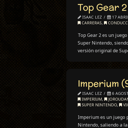
Top Gear 2
(XX
Mo
ISAAC LEZ
17 ABRIL
Ko
CARRERAS
,
CONDUCC
(19
Top Gear 2 es un juego
Super Nintendo, siend
versión original de Su
Imperium (
ISAAC LEZ
6 AGOST
IMPERIUM
,
JOROUDA
SUPER NINTENDO
,
VI
Imperium es un juego p
Nintendo, saliendo a l