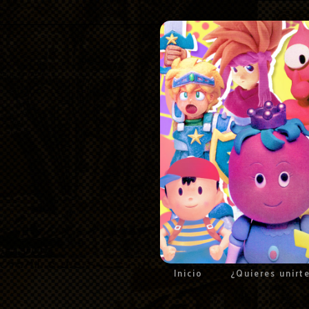
Inicio
¿Quieres unirt