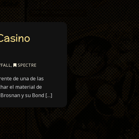
Casino
YFALL
,
SPECTRE
rente de una de las
har el material de
e Brosnan y su Bond […]