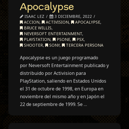
Apocalypse
ISAAC LEZ
3 DICIEMBRE, 2022
ACCION
,
ACTIVISION
,
APOCALYPSE
,
BRUCE WILLIS
,
NEVERSOFT ENTERTAINMENT
,
PLAYSTATION
,
PSONE
,
PSX
,
SHOOTER
,
SONY
,
TERCERA PERSONA
Apocalypse es un juego programado
por Neversoft Entertainment publicado y
distribuido por Activision para
PlayStation, saliendo en Estados Unidos
el 31 de octubre de 1998, en Europa en
noviembre del mismo año y en Japón el
22 de septiembre de 1999. Se …