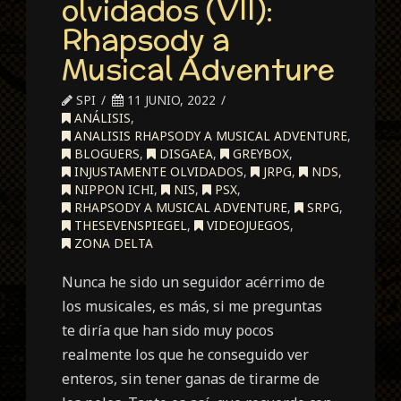
olvidados (VII):
Rhapsody a
Musical Adventure
SPI
11 JUNIO, 2022
ANÁLISIS
,
ANALISIS RHAPSODY A MUSICAL ADVENTURE
,
BLOGUERS
,
DISGAEA
,
GREYBOX
,
INJUSTAMENTE OLVIDADOS
,
JRPG
,
NDS
,
NIPPON ICHI
,
NIS
,
PSX
,
RHAPSODY A MUSICAL ADVENTURE
,
SRPG
,
THESEVENSPIEGEL
,
VIDEOJUEGOS
,
ZONA DELTA
Nunca he sido un seguidor acérrimo de
los musicales, es más, si me preguntas
te diría que han sido muy pocos
realmente los que he conseguido ver
enteros, sin tener ganas de tirarme de