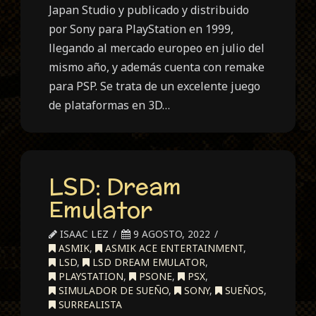
Japan Studio y publicado y distribuido
por Sony para PlayStation en 1999,
llegando al mercado europeo en julio del
mismo año, y además cuenta con remake
para PSP. Se trata de un excelente juego
de plataformas en 3D…
LSD: Dream
Emulator
ISAAC LEZ
9 AGOSTO, 2022
ASMIK
,
ASMIK ACE ENTERTAINMENT
,
LSD
,
LSD DREAM EMULATOR
,
PLAYSTATION
,
PSONE
,
PSX
,
SIMULADOR DE SUEÑO
,
SONY
,
SUEÑOS
,
SURREALISTA