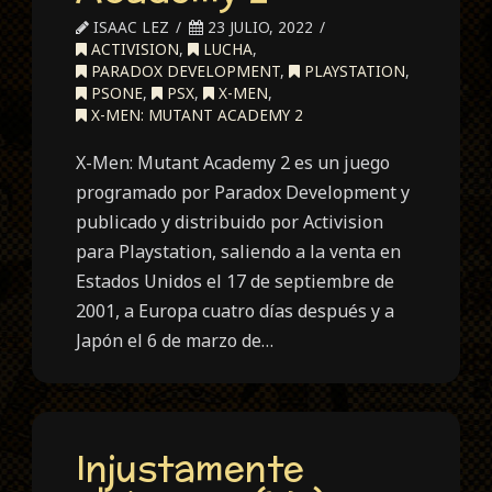
ISAAC LEZ
23 JULIO, 2022
ACTIVISION
,
LUCHA
,
PARADOX DEVELOPMENT
,
PLAYSTATION
,
PSONE
,
PSX
,
X-MEN
,
X-MEN: MUTANT ACADEMY 2
X-Men: Mutant Academy 2 es un juego
programado por Paradox Development y
publicado y distribuido por Activision
para Playstation, saliendo a la venta en
Estados Unidos el 17 de septiembre de
2001, a Europa cuatro días después y a
Japón el 6 de marzo de…
Injustamente