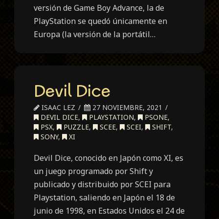
versión de Game Boy Advance, la de
PlayStation se quedó únicamente en
Europa (la versión de la portátil…
Devil Dice
ISAAC LEZ
27 NOVIEMBRE, 2021
DEVIL DICE
,
PLAYSTATION
,
PSONE
,
PSX
,
PUZZLE
,
SCEE
,
SCEI
,
SHIFT
,
SONY
,
XI
Devil Dice, conocido en Japón como XI, es
un juego programado por Shift y
publicado y distribuido por SCEI para
Playstation, saliendo en Japón el 18 de
junio de 1998, en Estados Unidos el 24 de