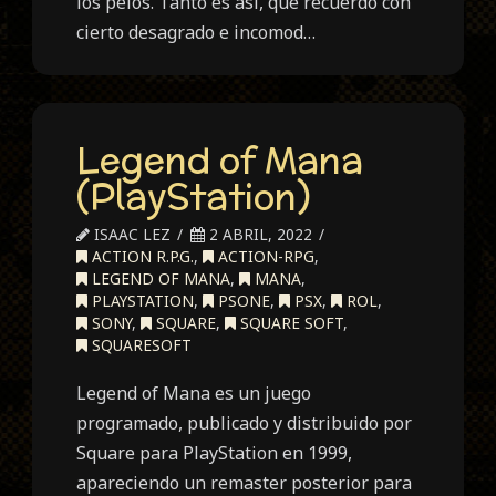
los pelos. Tanto es así, que recuerdo con
cierto desagrado e incomod…
Legend of Mana
(PlayStation)
ISAAC LEZ
2 ABRIL, 2022
ACTION R.P.G.
,
ACTION-RPG
,
LEGEND OF MANA
,
MANA
,
PLAYSTATION
,
PSONE
,
PSX
,
ROL
,
SONY
,
SQUARE
,
SQUARE SOFT
,
SQUARESOFT
Legend of Mana es un juego
programado, publicado y distribuido por
Square para PlayStation en 1999,
apareciendo un remaster posterior para