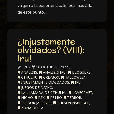
virgen a la experiencia. Si lees más allá
de este punto, …
¿Injustamente
olvidados? (VIII):
Iru!
SPI
16 OCTUBRE, 2022
ANÁLISIS
,
ANALISIS IRU!
,
BLOGUERS
,
CTHULHU
,
GREYBOX
,
HALLOWEEN
,
INJUSTAMENTE OLVIDADOS
,
IRU!
,
JUEGOS DE NICHO
,
LA LLAMADA DE CTHULHU
,
LOVECRAFT
,
NICHO
,
PSX
,
RETRO
,
TERROR
,
TERROR JAPONÉS
,
THESEVENSPIEGEL
,
ZONA DELTA