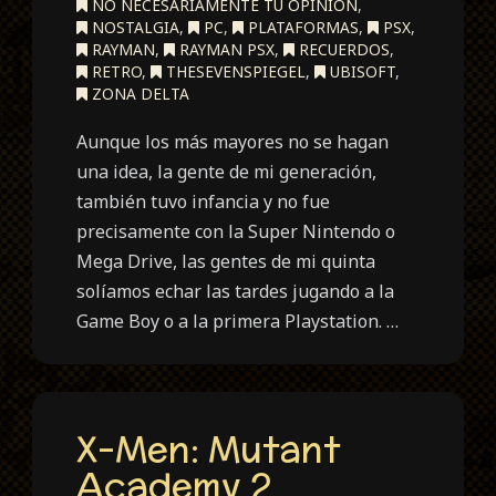
NO NECESARIAMENTE TU OPINION
,
NOSTALGIA
,
PC
,
PLATAFORMAS
,
PSX
,
RAYMAN
,
RAYMAN PSX
,
RECUERDOS
,
RETRO
,
THESEVENSPIEGEL
,
UBISOFT
,
ZONA DELTA
Aunque los más mayores no se hagan
una idea, la gente de mi generación,
también tuvo infancia y no fue
precisamente con la Super Nintendo o
Mega Drive, las gentes de mi quinta
solíamos echar las tardes jugando a la
Game Boy o a la primera Playstation. …
X-Men: Mutant
Academy 2