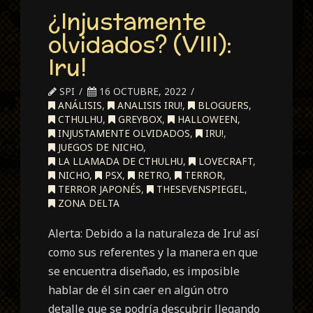
¿Injustamente
olvidados? (VIII):
Iru!
SPI
16 OCTUBRE, 2022
ANÁLISIS
,
ANALISIS IRU!
,
BLOGUERS
,
CTHULHU
,
GREYBOX
,
HALLOWEEN
,
INJUSTAMENTE OLVIDADOS
,
IRU!
,
JUEGOS DE NICHO
,
LA LLAMADA DE CTHULHU
,
LOVECRAFT
,
NICHO
,
PSX
,
RETRO
,
TERROR
,
TERROR JAPONÉS
,
THESEVENSPIEGEL
,
ZONA DELTA
Alerta: Debido a la naturaleza de Iru! así
como sus referentes y la manera en que
se encuentra diseñado, es imposible
hablar de él sin caer en algún otro
detalle que se podría descubrir llegando