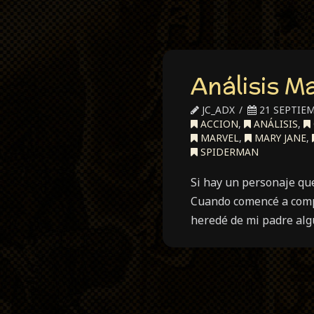
Análisis M
JC_ADX
21 SEPTIEM
ACCION
,
ANÁLISIS
,
MARVEL
,
MARY JANE
,
SPIDERMAN
Si hay un personaje qu
Cuando comencé a compra
heredé de mi padre alg