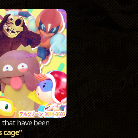
Catego
Archi
sts that have been
s cage”