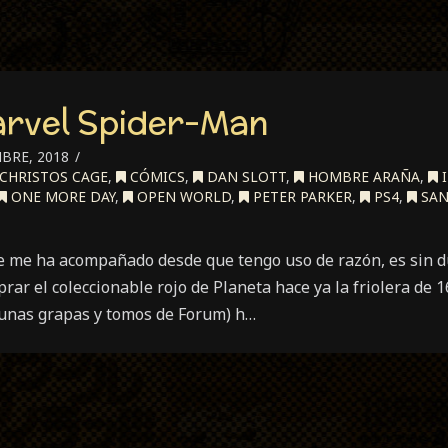
arvel Spider-Man
BRE, 2018
CHRISTOS CAGE
,
CÓMICS
,
DAN SLOTT
,
HOMBRE ARAÑA
,
I
ONE MORE DAY
,
OPEN WORLD
,
PETER PARKER
,
PS4
,
SAN
e me ha acompañado desde que tengo uso de razón, es sin 
r el coleccionable rojo de Planeta hace ya la friolera de 1
unas grapas y tomos de Forum) h…