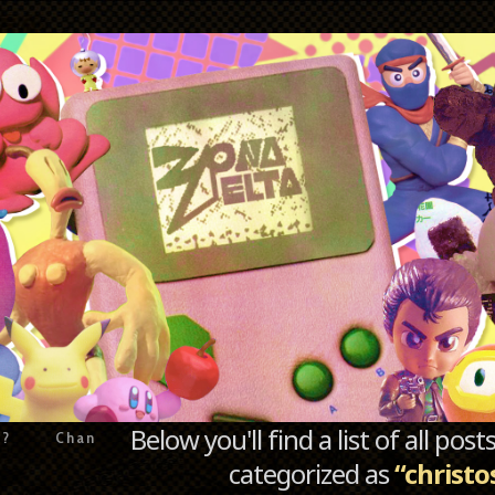
Below you'll find a list of all po
e?
Chan
categorized as
“christo