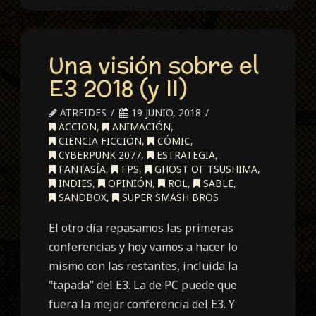
Una visión sobre el
E3 2018 (y II)
ATREIDES
19 JUNIO, 2018
ACCION
,
ANIMACIÓN
,
CIENCIA FICCIÓN
,
CÓMIC
,
CYBERPUNK 2077
,
ESTRATEGIA
,
FANTASÍA
,
FPS
,
GHOST OF TSUSHIMA
,
INDIES
,
OPINIÓN
,
ROL
,
SABLE
,
SANDBOX
,
SUPER SMASH BROS
El otro día repasamos las primeras
conferencias y hoy vamos a hacer lo
mismo con las restantes, incluida la
“tapada” del E3. La de PC puede que
fuera la mejor conferencia del E3. Y