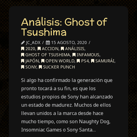
Análisis: Ghost of
Tsushima
JC_ADX
15 AGOSTO, 2020
2020
,
ACCION
,
ANÁLISIS
,
GHOST OF TSUSHIMA
,
INFAMOUS
,
JAPÓN
,
OPEN WORLD
,
PS4
,
SAMURÁI
,
SONY
,
SUCKER PUNCH
Si algo ha confirmado la generación que
pronto tocará a su fin, es que los
estudios propios de Sony han alcanzado
un estado de madurez. Muchos de ellos
llevan unidos a la marca desde hace
mucho tiempo, como son Naughty Dog,
Insomniac Games o Sony Santa…