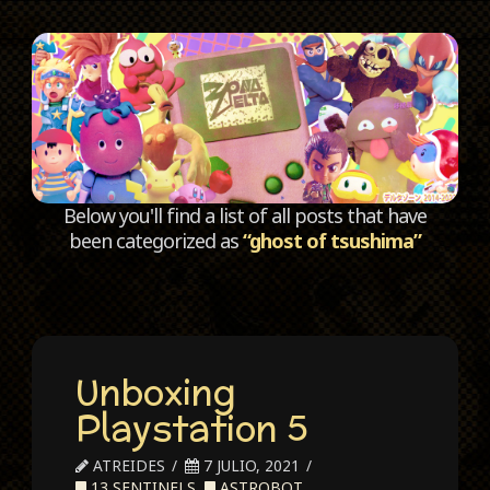
C
Below you'll find a list of all posts that have
been categorized as
“ghost of tsushima”
Unboxing
Playstation 5
ATREIDES
7 JULIO, 2021
13 SENTINELS
,
ASTROBOT
,