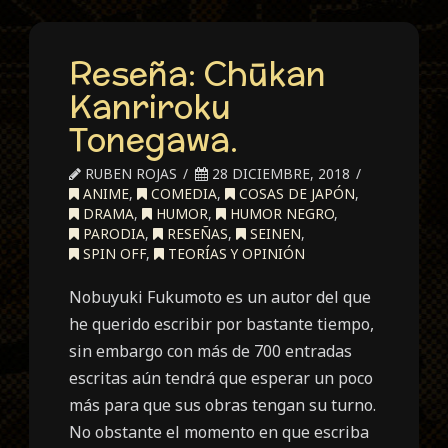
Reseña: Chūkan
Kanriroku
Tonegawa.
RUBEN ROJAS
28 DICIEMBRE, 2018
ANIME
,
COMEDIA
,
COSAS DE JAPÓN
,
DRAMA
,
HUMOR
,
HUMOR NEGRO
,
PARODIA
,
RESEÑAS
,
SEINEN
,
SPIN OFF
,
TEORÍAS Y OPINIÓN
Nobuyuki Fukumoto es un autor del que
he querido escribir por bastante tiempo,
sin embargo con más de 700 entradas
escritas aún tendrá que esperar un poco
más para que sus obras tengan su turno.
No obstante el momento en que escriba