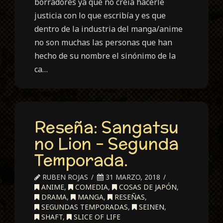
borradores ya que no creía hacerle
justicia con lo que escribía y es que
dentro de la industria del manga/anime
no son muchas las personas que han
hecho de su nombre el sinónimo de la
ca…
Reseña: Sangatsu
no Lion – Segunda
Temporada.
RUBEN ROJAS
31 MARZO, 2018
ANIME
,
COMEDIA
,
COSAS DE JAPÓN
,
DRAMA
,
MANGA
,
RESEÑAS
,
SEGUNDAS TEMPORADAS
,
SEINEN
,
SHAFT
,
SLICE OF LIFE