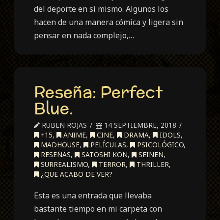
del deporte en si mismo. Algunos los
hacen de una manera cómica y ligera sin
pensar en nada complejo,…
Reseña: Perfect
Blue.
RUBEN ROJAS
14 SEPTIEMBRE, 2018
+15
,
ANIME
,
CINE
,
DRAMA
,
IDOLS
,
MADHOUSE
,
PELÍCULAS
,
PSICOLÓGICO
,
RESEÑAS
,
SATOSHI KON
,
SEINEN
,
SURREALISMO
,
TERROR
,
THRILLER
,
¿QUE ACABO DE VER?
Esta es una entrada que llevaba
bastante tiempo en mi carpeta con