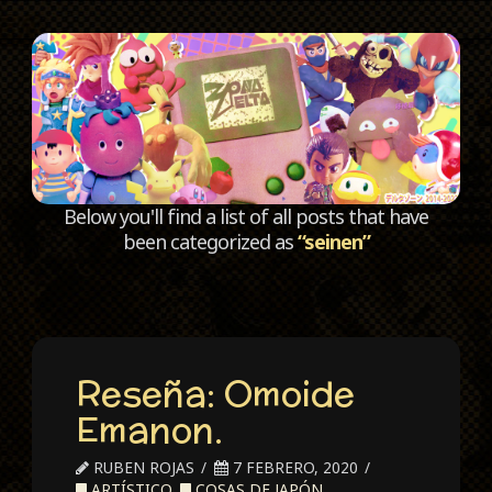
C
Below you'll find a list of all posts that have
been categorized as
“seinen”
Reseña: Omoide
Emanon.
RUBEN ROJAS
7 FEBRERO, 2020
ARTÍSTICO
,
COSAS DE JAPÓN
,