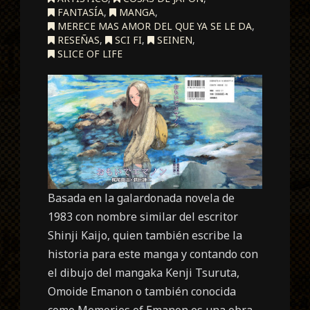
FANTASÍA
,
MANGA
,
MERECE MAS AMOR DEL QUE YA SE LE DA
,
RESEÑAS
,
SCI FI
,
SEINEN
,
SLICE OF LIFE
Basada en la galardonada novela de
1983 con nombre similar del escritor
Shinji Kaijo, quien también escribe la
historia para este manga y contando con
el dibujo del mangaka Kenji Tsuruta,
Omoide Emanon o también conocida
como Memories of Emanon es una obra