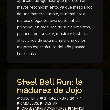
apartado de «gemas» que merecen un
mayor reconocimiento, ya que mezclando
de una manera simple, minimalista e
incluso elegante lleva su temática
principal en cada uno de sus elementos,
pasando por su arte, música e historia
ofreciendo de esta manera uno de los
mejores espectáculos del año pasado.
Leer más »
Steel Ball Run: la
madurez de Jojo
SUDITEH
21 DICIEMBRE, 2017
CABALLOS
,
JOESTAR
,
JOJO BIZARRE ADVENTURES
,
MANGA
,