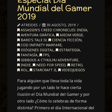
Mundial del Gamer
2019
ATREIDES
30 AGOSTO, 2019
ASSASSIN'S CREED CHRONICLES: INDIA
,
AVENTURA GRÁFICA
,
AXIOM VERGE
,
BARD'S TALE IV
,
CIENCIA FICCIÓN
,
COD INFINITY WARFARE
,
DIÓGENES DIGITAL
,
ESTRATEGIA
,
FANTASÍA
,
FPS
,
GIBBOUS A CTHULHU ADVENTURE
,
INDIE
,
NEED FOR SPEED
,
RETRO
,
ROL
,
STARCRAFT II
,
VIDEOJUEGOS
Para alguien que lleva toda la vida
jugando por un lado le hace cierta
ilusión el Día Mundial del Gamer y por
otro lado ¿Cómo lo celebras de forma
distinta? Primero el día Internacional del