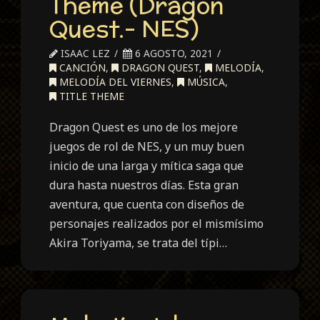
Theme (Dragon
Quest.- NES)
ISAAC LEZ
6 AGOSTO, 2021
CANCIÓN
,
DRAGON QUEST
,
MELODÍA
,
MELODÍA DEL VIERNES
,
MÚSICA
,
TITLE THEME
Dragon Quest es uno de los mejore
juegos de rol de NES, y un muy buen
inicio de una larga y mítica saga que
dura hasta nuestros días. Esta gran
aventura, que cuenta con diseños de
personajes realizados por el mismísimo
Akira Toriyama, se trata del típi…