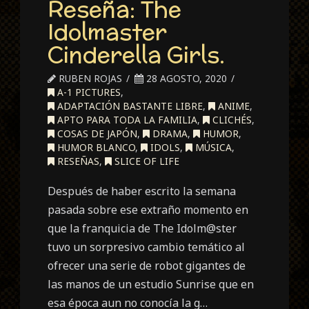
Reseña: The
Idolmaster
Cinderella Girls.
RUBEN ROJAS
28 AGOSTO, 2020
A-1 PICTURES
,
ADAPTACIÓN BASTANTE LIBRE
,
ANIME
,
APTO PARA TODA LA FAMILIA
,
CLICHÉS
,
COSAS DE JAPÓN
,
DRAMA
,
HUMOR
,
HUMOR BLANCO
,
IDOLS
,
MÚSICA
,
RESEÑAS
,
SLICE OF LIFE
Después de haber escrito la semana
pasada sobre ese extraño momento en
que la franquicia de The Idolm@ster
tuvo un sorpresivo cambio temático al
ofrecer una serie de robot gigantes de
las manos de un estudio Sunrise que en
esa época aun no conocía la g…