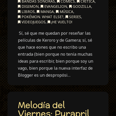
BANDAS SONORAS
,
CÓMICS
,
CRÍTICA
,
DIGIMON
,
EVANGELION
,
GODZILLA
,
LIBROS
,
MANGA
,
MÚSICA
,
POKÉMON. WHAT ELSE?
,
SERIES
,
VIDEOJUEGOS
,
¡HE VUELTO!
Sí, sé que me quedan por reseñar las
películas de Keroro y de Gamera; sí, sé
que hace eones que no escribo una
entrada (bien porque no tenía muchas
ideas para escribir, bien porque soy un
vago, bien porque la nueva interfaz de
Blogger es un despropósi…
Melodía del
Viernes: Purapril