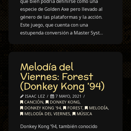
que bien podría definirse como una
especie de Golden Axe pero llevado al
género de las plataformas y la acción.
Este juego, que cuenta con una
estupenda conversión a Master Syst…
Melodía del
Viernes: Forest
(Donkey Kong ’94)
ISAAC LEZ
7 MAYO, 2021
CANCIÓN
,
DONKEY KONG
,
DONKEY KONG '94
,
FOREST
,
MELODÍA
,
MELODÍA DEL VIERNES
,
MÚSICA
Donkey Kong ’94, también conocido