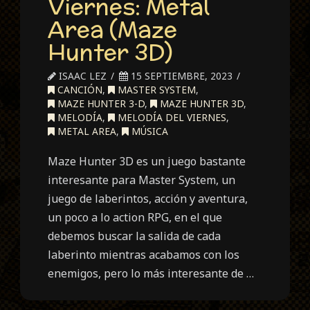
Viernes: Metal
Area (Maze
Hunter 3D)
ISAAC LEZ
15 SEPTIEMBRE, 2023
CANCIÓN
,
MASTER SYSTEM
,
MAZE HUNTER 3-D
,
MAZE HUNTER 3D
,
MELODÍA
,
MELODÍA DEL VIERNES
,
METAL AREA
,
MÚSICA
Maze Hunter 3D es un juego bastante
interesante para Master System, un
juego de laberintos, acción y aventura,
un poco a lo action RPG, en el que
debemos buscar la salida de cada
laberinto mientras acabamos con los
enemigos, pero lo más interesante de …