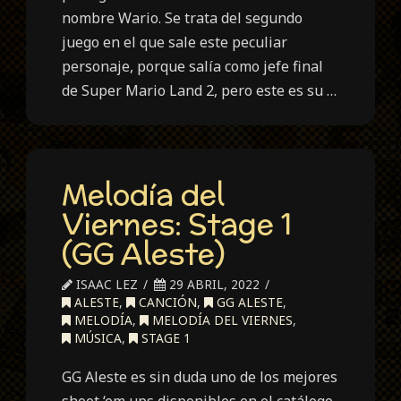
nombre Wario. Se trata del segundo
juego en el que sale este peculiar
personaje, porque salía como jefe final
de Super Mario Land 2, pero este es su …
Melodía del
Viernes: Stage 1
(GG Aleste)
ISAAC LEZ
29 ABRIL, 2022
ALESTE
,
CANCIÓN
,
GG ALESTE
,
MELODÍA
,
MELODÍA DEL VIERNES
,
MÚSICA
,
STAGE 1
GG Aleste es sin duda uno de los mejores
shoot ‘em ups disponibles en el catálogo