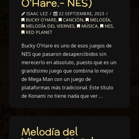
O’Hare.- NES)
ISAAC LEZ
22 SEPTIEMBRE, 2023
BUCKY O'HARE
,
CANCIÓN
,
MELODÍA
,
MELODÍA DEL VIERNES
,
MÚSICA
,
NES
,
RED PLANET
Bucky O’Hare es uno de esos juegos de
NES que pasaron desapercibidos sin
merecerlo en absoluto, puesto que es un
grandísimo juego que combina lo mejor
de Mega Man con un juego de
plataformas más tradicional. Este título
de Konami no tiene nada que ver …
Melodía del