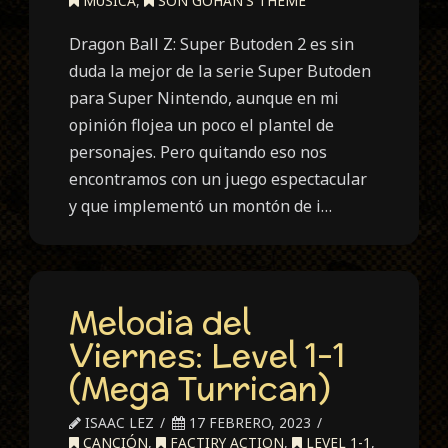
MÚSICA
,
SON GOHAN'S THEME
Dragon Ball Z: Super Butoden 2 es sin
duda la mejor de la serie Super Butoden
para Super Nintendo, aunque en mi
opinión flojea un poco el plantel de
personajes. Pero quitando eso nos
encontramos con un juego espectacular
y que implementó un montón de i…
Melodia del
Viernes: Level 1-1
(Mega Turrican)
ISAAC LEZ
17 FEBRERO, 2023
CANCIÓN
,
FACTIRY ACTION
,
LEVEL 1-1
,