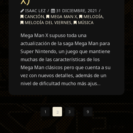
X)
ISAAC LEZ
31 DICIEMBRE, 2021
CANCIÓN
,
MEGA MAN X
,
MELODÍA
,
MELODÍA DEL VIERNES
,
MÚSICA
Mega Man X supuso toda una
actualización de la saga Mega Man para
Super Nintendo, un juego que mantiene
muchas de las características de los
Mega Man clásicos pero que cuenta a su
vez con nuevos detalles, además de un
nivel de dificultad mucho más ajus…
1
2
3
...
9