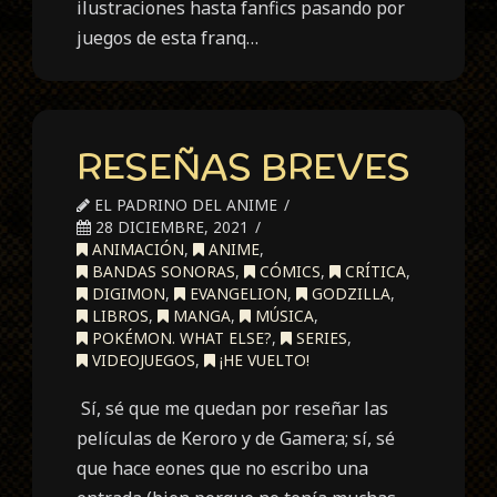
ilustraciones hasta fanfics pasando por
juegos de esta franq…
RESEÑAS BREVES
EL PADRINO DEL ANIME
28 DICIEMBRE, 2021
ANIMACIÓN
,
ANIME
,
BANDAS SONORAS
,
CÓMICS
,
CRÍTICA
,
DIGIMON
,
EVANGELION
,
GODZILLA
,
LIBROS
,
MANGA
,
MÚSICA
,
POKÉMON. WHAT ELSE?
,
SERIES
,
VIDEOJUEGOS
,
¡HE VUELTO!
Sí, sé que me quedan por reseñar las
películas de Keroro y de Gamera; sí, sé
que hace eones que no escribo una