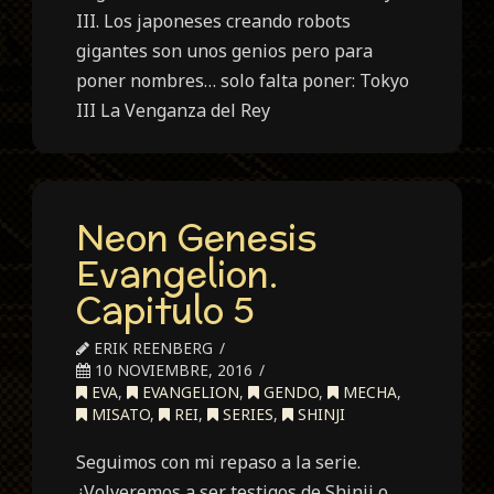
III. Los japoneses creando robots
gigantes son unos genios pero para
poner nombres… solo falta poner: Tokyo
III La Venganza del Rey
Neon Genesis
Evangelion.
Capitulo 5
ERIK REENBERG
10 NOVIEMBRE, 2016
EVA
,
EVANGELION
,
GENDO
,
MECHA
,
MISATO
,
REI
,
SERIES
,
SHINJI
Seguimos con mi repaso a la serie.
¿Volveremos a ser testigos de Shinji o