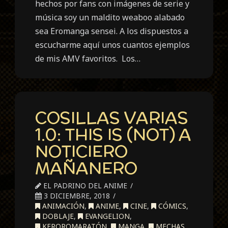
hechos por fans con imágenes de serie y
música soy un maldito weaboo alabado
sea Eromanga sensei. A los dispuestos a
escucharme aquí unos cuantos ejemplos
de mis AMV favoritos. Los…
COSILLAS VARIAS
1.0: THIS IS (NOT) A
NOTICIERO
MAÑANERO
EL PADRINO DEL ANIME
3 DICIEMBRE, 2018
ANIMACIÓN
,
ANIME
,
CINE
,
CÓMICS
,
DOBLAJE
,
EVANGELION
,
KEROROMARATÓN
,
MANGA
,
MECHAS
,