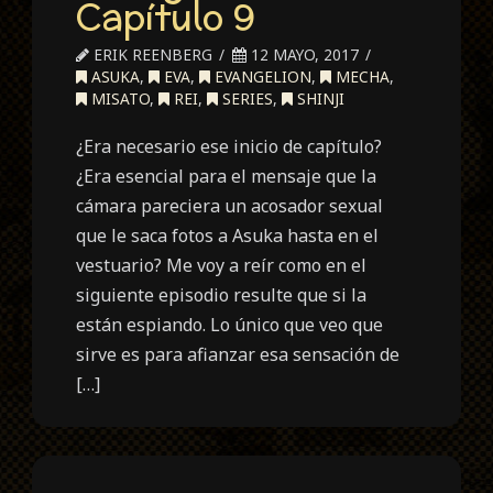
Capítulo 9
ERIK REENBERG
12 MAYO, 2017
ASUKA
,
EVA
,
EVANGELION
,
MECHA
,
MISATO
,
REI
,
SERIES
,
SHINJI
¿Era necesario ese inicio de capítulo?
¿Era esencial para el mensaje que la
cámara pareciera un acosador sexual
que le saca fotos a Asuka hasta en el
vestuario? Me voy a reír como en el
siguiente episodio resulte que si la
están espiando. Lo único que veo que
sirve es para afianzar esa sensación de
[…]