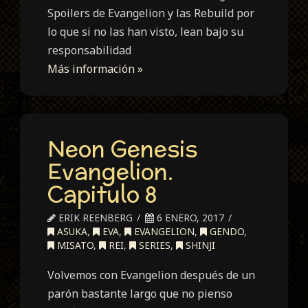
Spoilers de Evangelion y las Rebuild por
lo que si no las han visto, lean bajo su
responsabilidad
Más información »
Neon Genesis
Evangelion.
Capitulo 8
ERIK REENBERG
6 ENERO, 2017
ASUKA
,
EVA
,
EVANGELION
,
GENDO
,
MISATO
,
REI
,
SERIES
,
SHINJI
Volvemos con Evangelion después de un
parón bastante largo que no pienso