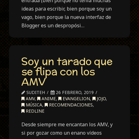
entrada (bien porque no tenía muchas
ideas para escribir, bien porque soy un
vago, bien porque la nueva interfaz de
Blogger es un despropósi…
Soy un tarado que
se flipa con los
AMV
SUDITEH
26 FEBRERO, 2019
AMV
,
ANIME
,
EVANGELION
,
JOJO
,
MÚSICA
,
RECOMENDACIONES
,
REDLINE
Desde siempre me encantan los AMV, y
si por gozar como un enano vídeos