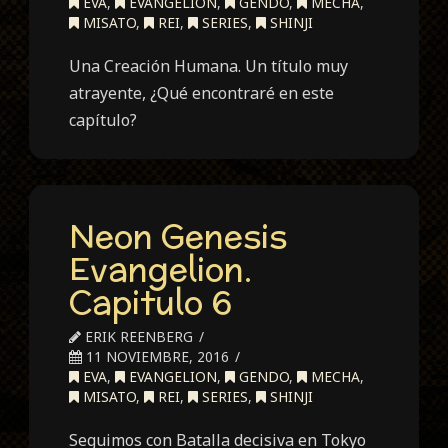
EVA
,
EVANGELION
,
GENDO
,
MECHA
,
MISATO
,
REI
,
SERIES
,
SHINJI
Una Creación Humana. Un título muy
atrayente, ¿Qué encontraré en este
capítulo?
Neon Genesis
Evangelion.
Capitulo 6
ERIK REENBERG
11 NOVIEMBRE, 2016
EVA
,
EVANGELION
,
GENDO
,
MECHA
,
MISATO
,
REI
,
SERIES
,
SHINJI
Seguimos con Batalla decisiva en Tokyo