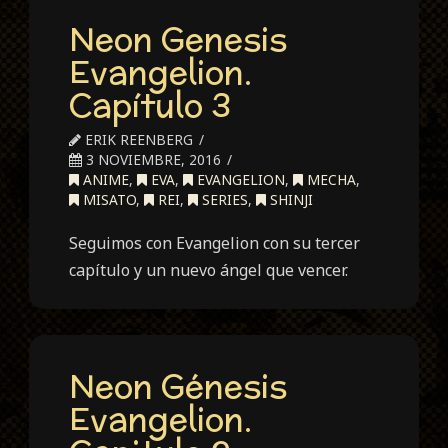
Neon Genesis
Evangelion.
Capítulo 3
ERIK REENBERG
3 NOVIEMBRE, 2016
ANIME
,
EVA
,
EVANGELION
,
MECHA
,
MISATO
,
REI
,
SERIES
,
SHINJI
Seguimos con Evangelion con su tercer
capítulo y un nuevo ángel que vencer.
Neon Génesis
Evangelion.