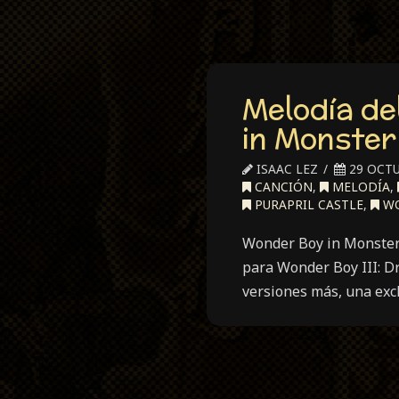
Melodía de
in Monster
ISAAC LEZ
29 OCTU
CANCIÓN
,
MELODÍA
,
PURAPRIL CASTLE
,
WO
Wonder Boy in Monster 
para Wonder Boy III: D
versiones más, una ex