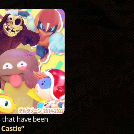
Catego
Archi
sts that have been
 Castle”