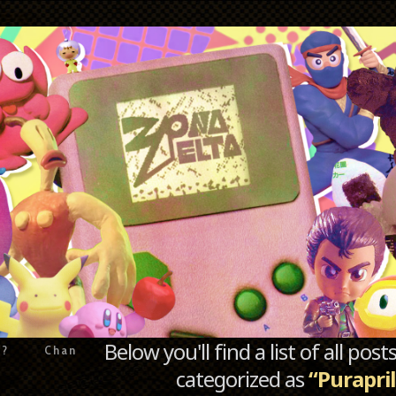
Below you'll find a list of all po
e?
Chan
categorized as
“Purapril