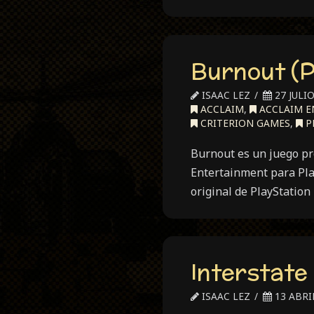
Burnout (P
ISAAC LEZ
27 JULIO
ACCLAIM
,
ACCLAIM E
CRITERION GAMES
,
P
Burnout es un juego pr
Entertainment para Pla
original de PlayStation
Interstate 
ISAAC LEZ
13 ABRIL