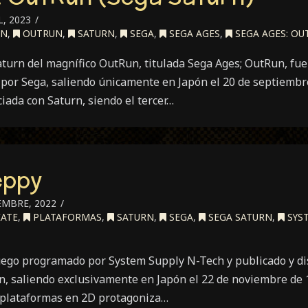
, 2023
ÓN
,
OUTRUN
,
SATURN
,
SEGA
,
SEGA AGES
,
SEGA AGES: OU
aturn del magnífico OutRun, titulada Sega Ages; OutRun, fu
 por Sega, saliendo únicamente en Japón el 20 de septiembr
ciada con Saturn, siendo el tercer…
eppy
EMBRE, 2022
ATE
,
PLATAFORMAS
,
SATURN
,
SEGA
,
SEGA SATURN
,
SYST
ego programado por System Supply N-Tech y publicado y di
n, saliendo exclusivamente en Japón el 22 de noviembre de 1
 plataformas en 2D protagoniza…