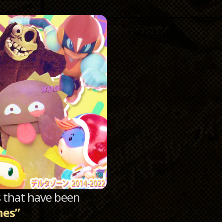
Catego
Archi
sts that have been
hes”