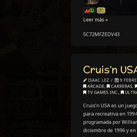
Leer más »
SC72MFZEDV43
Cruis’n US
ISAAC LEZ
9 FEBRE
ARCADE
,
CARRERAS
,
TV GAMES INC.
,
ULTRA
Cruis’n USA es un jueg
para recreativa en 1994
programada por William
diciembre de 1996 y en 