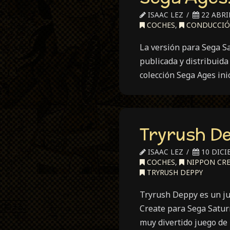
ISAAC LEZ
22 ABRIL
COCHES
,
CONDUCCI
La versión para Sega S
publicada y distribuida
colección Sega Ages ini
Tryrush D
ISAAC LEZ
10 DICI
COCHES
,
NIPPON CRE
TRYRUSH DEPPY
Tryrush Deppy es un ju
Create para Sega Satur
muy divertido juego de