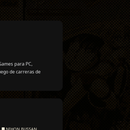
 Games para PC,
uego de carreras de
,
NIHON BUSSAN
,