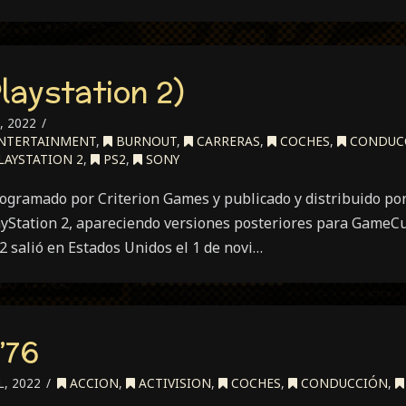
laystation 2)
, 2022
NTERTAINMENT
,
BURNOUT
,
CARRERAS
,
COCHES
,
CONDUC
LAYSTATION 2
,
PS2
,
SONY
ogramado por Criterion Games y publicado y distribuido po
yStation 2, apareciendo versiones posteriores para GameCu
 2 salió en Estados Unidos el 1 de novi…
’76
, 2022
ACCION
,
ACTIVISION
,
COCHES
,
CONDUCCIÓN
,