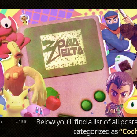
Below you'll find a list of all po
e?
Chan
categorized as
“Coc