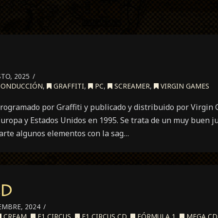
TO, 2025
ONDUCCIÓN
,
GRAFFITI
,
PC
,
SCREAMER
,
VIRGIN GAMES
rogramado por Graffiti y publicado y distribuido por Virgin
Europa y Estados Unidos en 1995. Se trata de un muy buen j
arte algunos elementos con la sag…
CD
EMBRE, 2024
CREAM
,
F1 CIRCUS
,
F1 CIRCUS CD
,
FÓRMULA 1
,
MEGA CD