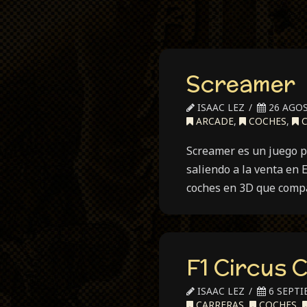
Screamer
ISAAC LEZ
26 AGOS
ARCADE
,
COCHES
,
C
Screamer es un juego p
saliendo a la venta en 
coches en 3D que comp
F1 Circus 
ISAAC LEZ
6 SEPTI
CARRERAS
,
COCHES
,