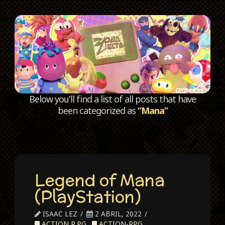
C
Below you'll find a list of all posts that have
been categorized as
“Mana”
Legend of Mana
(PlayStation)
ISAAC LEZ
2 ABRIL, 2022
ACTION R.P.G.
,
ACTION-RPG
,