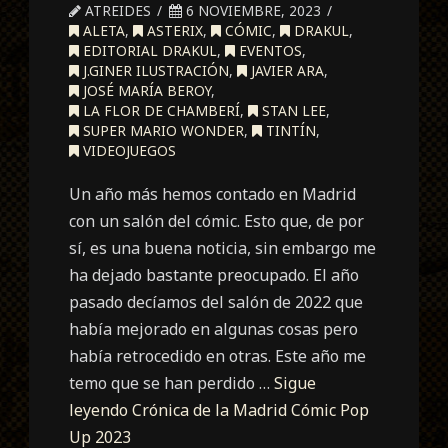
ATREIDES
6 NOVIEMBRE, 2023
ALETA
,
ASTERIX
,
CÓMIC
,
DRAKUL
,
EDITORIAL DRAKUL
,
EVENTOS
,
J.GINER ILUSTRACIÓN
,
JAVIER ARA
,
JOSÉ MARÍA BEROY
,
LA FLOR DE CHAMBERÍ
,
STAN LEE
,
SUPER MARIO WONDER
,
TINTÍN
,
VIDEOJUEGOS
Un año más hemos contado en Madrid
con un salón del cómic. Esto que, de por
sí, es una buena noticia, sin embargo me
ha dejado bastante preocupado. El año
pasado decíamos del salón de 2022 que
había mejorado en algunas cosas pero
había retrocedido en otras. Este año me
temo que se han perdido …
Sigue
leyendo
Crónica de la Madrid Cómic Pop
Up 2023