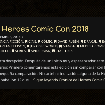
 Heroes Comic Con 2018
IEMBRE, 2018
ENCIA FICCIÓN
,
CINE
,
CÓMIC
,
DAVID RUBÍN
,
DRAKUL
,
E
ARLAN ELLISON
,
JURASSIC WORLD
,
MANGA
,
MEDUSA CÓMI
CHELLI
,
SERIES
,
SPIDERMAN
,
STAR TREK
erta decepción. Después de un inicio muy esperanzador est
erior. Primero comentaremos esta edición sin comparar con l
pequeña comparación. Ni cartel ni indicación alguna de la 
 pabellón 12 que …
Sigue leyendo
Crónica de Heroes Comic 