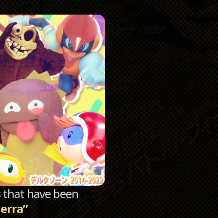
Catego
Archi
sts that have been
uerra”