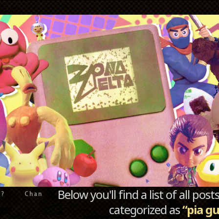
Below you'll find a list of all po
e?
Chan
categorized as
“pia g