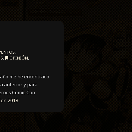
VENTOS
,
CS
,
OPINIÓN
,
e año me he encontrado
a anterior y para
Heroes Comic Con
Con 2018