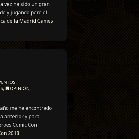
ta vez ha sido un gran
ndo y jugando pero el
ica de la Madrid Games
VENTOS
,
CS
,
OPINIÓN
,
e año me he encontrado
a anterior y para
Heroes Comic Con
Con 2018