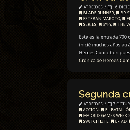
ATREIDES
16 DICI
BLADE RUNNER
,
BR S
ESTEBAN MAROTO
,
F
SERIES
,
SYFY
,
THE W
Esta es la entrada 700 
inicié muchos años atrá
Héroes Comic Con pues 
Crónica de Heroes Com
Segunda cr
ATREIDES
7 OCTUB
ACCION
,
EL BATALLÓ
MADRID GAMES WEEK 2
SWITCH LITE
,
U-TAD
,