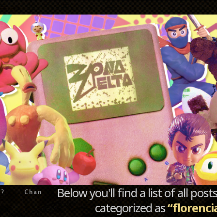
Below you'll find a list of all po
e?
Chan
categorized as
“florenci