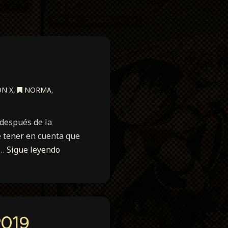
N X
,
NORMA
,
 después de la
 tener en cuenta que
 …
Sigue leyendo
2019