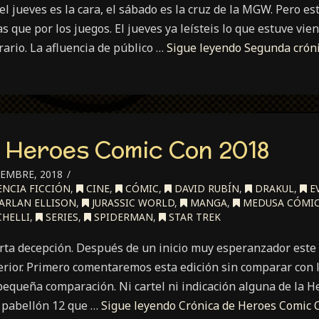
el jueves es la cara, el sábado es la cruz de la MGW. Pero es
s que por los juegos. El jueves ya leísteis lo que estuve vie
rario. La afluencia de público …
Sigue leyendo
Segunda crón
 Heroes Comic Con 2018
IEMBRE, 2018
ENCIA FICCIÓN
,
CINE
,
CÓMIC
,
DAVID RUBÍN
,
DRAKUL
,
E
ARLAN ELLISON
,
JURASSIC WORLD
,
MANGA
,
MEDUSA CÓMI
CHELLI
,
SERIES
,
SPIDERMAN
,
STAR TREK
erta decepción. Después de un inicio muy esperanzador est
erior. Primero comentaremos esta edición sin comparar con l
pequeña comparación. Ni cartel ni indicación alguna de la 
 pabellón 12 que …
Sigue leyendo
Crónica de Heroes Comic 