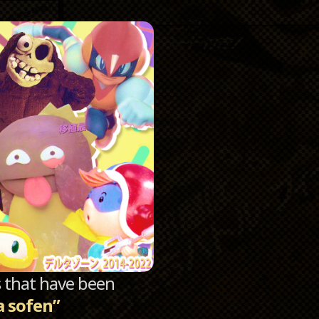
Catego
Archi
sts that have been
a sofen”