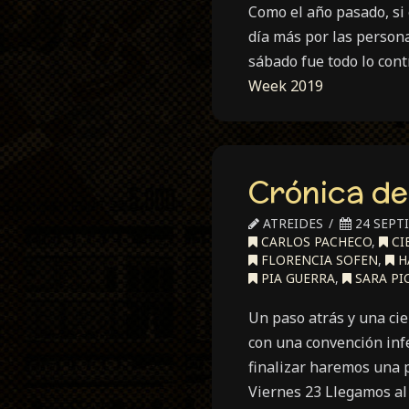
Como el año pasado, si 
día más por las persona
sábado fue todo lo cont
Week 2019
Crónica de
ATREIDES
24 SEPT
CARLOS PACHECO
,
CI
FLORENCIA SOFEN
,
H
PIA GUERRA
,
SARA PI
Un paso atrás y una ci
con una convención inf
finalizar haremos una 
Viernes 23 Llegamos al