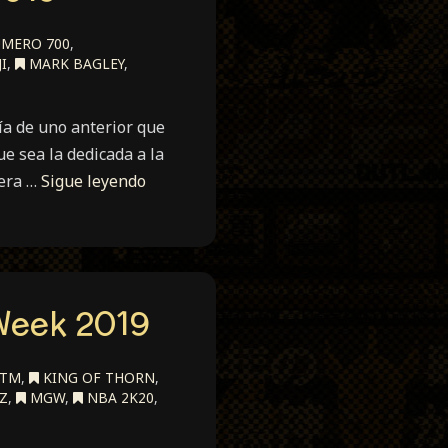
MERO 700
,
I
,
MARK BAGLEY
,
ía de uno anterior que
e sea la dedicada a la
mera …
Sigue leyendo
Week 2019
TM
,
KING OF THORN
,
Z
,
MGW
,
NBA 2K20
,