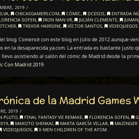
EMBRE, 2019
ILVA
,
CHICASGAMERS.COM
,
CÓMIC
,
DCESOS
,
ENTRADA NÚ
LORENCIA SOFEN
,
IRON MAN VR
,
JULIÁN CLEMENTE
,
JUMANJ
ITCHER
,
TREVOR HAIRSINE
,
VÏCTOR SANTOS
,
VIDEOJUEGOS
del blog. Comencé con este blog en Julio de 2012 aunque ven
s en la desaparecida ya.com. La entrada es bastante justo qu
llevo asistiendo al salón del cómic de Madrid desde la pri
ic Con Madrid 2019
ónica de la Madrid Games 
RE, 2019
N PLUTO
,
FINAL FANTASY VII REMAKE
,
FLORENCIA SOFEN
,
G
019
,
MAKOTO SHINKAI
,
MARTA GARCÍA VILLAR
,
MAZINGER 
VIDEOJUEGOS
,
X-MEN CHILDREN OF THE ATOM