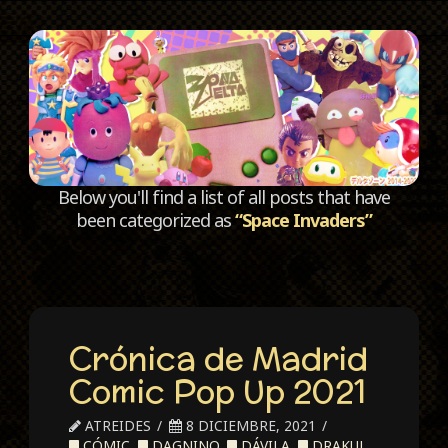
C
Below you'll find a list of all posts that have
been categorized as
“Space Invaders”
Crónica de Madrid
Comic Pop Up 2021
ATREIDES
8 DICIEMBRE, 2021
CÓMIC
,
DAGNINO
,
DÁVILA
,
DRAKUL
,