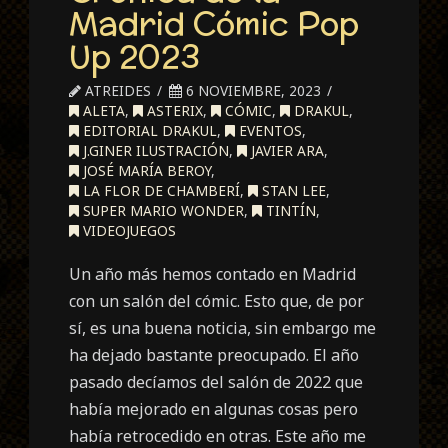
Madrid Cómic Pop
Up 2023
ATREIDES
6 NOVIEMBRE, 2023
ALETA
,
ASTERIX
,
CÓMIC
,
DRAKUL
,
EDITORIAL DRAKUL
,
EVENTOS
,
J.GINER ILUSTRACIÓN
,
JAVIER ARA
,
JOSÉ MARÍA BEROY
,
LA FLOR DE CHAMBERÍ
,
STAN LEE
,
SUPER MARIO WONDER
,
TINTÍN
,
VIDEOJUEGOS
Un año más hemos contado en Madrid
con un salón del cómic. Esto que, de por
sí, es una buena noticia, sin embargo me
ha dejado bastante preocupado. El año
pasado decíamos del salón de 2022 que
había mejorado en algunas cosas pero
había retrocedido en otras. Este año me