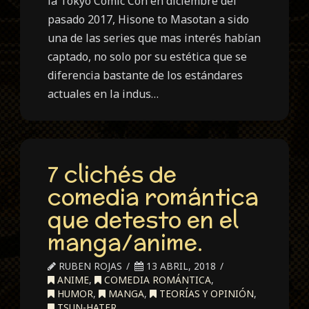
la Tokyo Comic Con en diciembre del
pasado 2017, Hisone to Masotan a sido
una de las series que mas interés habían
captado, no solo por su estética que se
diferencia bastante de los estándares
actuales en la indus…
7 clichés de
comedia romántica
que detesto en el
manga/anime.
RUBEN ROJAS
13 ABRIL, 2018
ANIME
,
COMEDIA ROMÁNTICA
,
HUMOR
,
MANGA
,
TEORÍAS Y OPINIÓN
,
TSUN-HATER