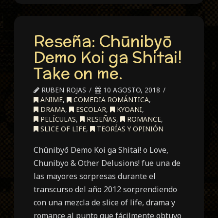
Reseña: Chūnibyō
Demo Koi ga Shitai!
Take on me.
RUBEN ROJAS
10 AGOSTO, 2018
ANIME
,
COMEDIA ROMÁNTICA
,
DRAMA
,
ESCOLAR
,
KYOANI
,
PELÍCULAS
,
RESEÑAS
,
ROMANCE
,
SLICE OF LIFE
,
TEORÍAS Y OPINIÓN
Chūnibyō Demo Koi ga Shitai! o Love,
Chunibyo & Other Delusions! fue una de
las mayores sorpresas durante el
transcurso del año 2012 sorprendiendo
con una mezcla de slice of life, drama y
romance al punto que fácilmente obtuvo