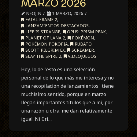
MARZO 2026
NEOJIN
1 MARZO, 2026
FATAL FRAME 2
,
LANZAMIENTOS DESTACADOS
,
LIFE IS STRANGE
,
OPUS: PRISM PEAK
,
PLANET OF LANA 2
,
POKÉMON
,
POKÉMON POKOPIA
,
RUBATO
,
SCOTT PILGRIM EX
,
SCREAMER
,
SLAY THE SPIRE 2
,
VIDEOJUEGOS
Hoy, lo de "esto es una selección
personal de lo que más me interesa y no
una recopilación de lanzamientos" tiene
muchísimo sentido, porque en marzo
llegan importantes títulos que a mí, por
una razón u otra, me dan relativamente
igual. Ni Cri…