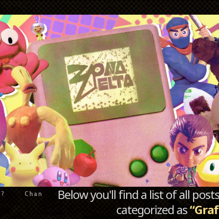
Below you'll find a list of all po
e?
Chan
categorized as
“Graf