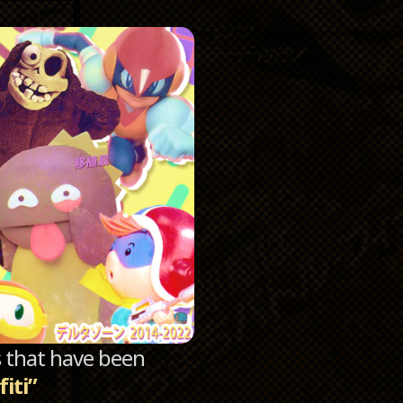
Catego
Archi
sts that have been
fiti”